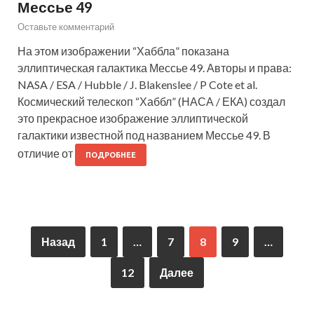
Мессье 49
Оставьте комментарий
На этом изображении “Хаббла” показана
эллиптическая галактика Мессье 49. Авторы и права:
NASA / ESA / Hubble / J. Blakenslee / P Cote et al.
Космический телескоп “Хаббл” (НАСА / ЕКА) создал
это прекрасное изображение эллиптической
галактики известной под названием Мессье 49. В
отличие от
ПОДРОБНЕЕ
Назад
1
…
7
8
9
…
12
Далее