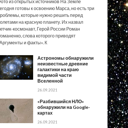
ото из открытых источников На Земле
егодня готовы к освоению Марса, но есть три
роблемы, которые нужно решить перед
олетами на красную планету. Их назвал
етчик-космонавт, Герой России Роман
оманенко, слова которого приводят
Аргументы и факты». К
Астрономы обнаружили
неизвестные древние
галактики на краю
видимой части
Вселенной
26.09.2021
«Разбившийся НЛО»
обнаружили на Google-
картах
26.09.2021