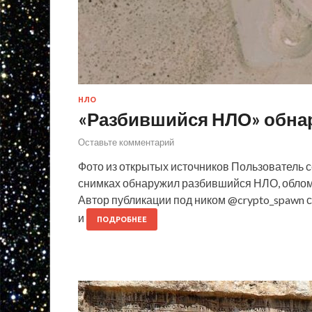
НЛО
«Разбившийся НЛО» обнар
Оставьте комментарий
Фото из открытых источников Пользователь се
снимках обнаружил разбившийся НЛО, обломк
Автор публикации под ником @crypto_spawn с
и
ПОДРОБНЕЕ