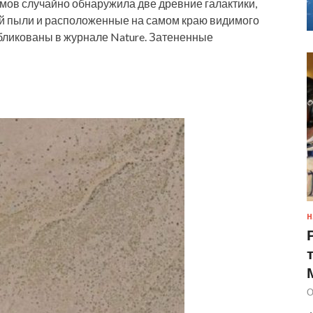
мов случайно обнаружила две древние галактики,
ой пыли и расположенные на самом краю видимого
бликованы в журнале Nature. Затененные
Н
О