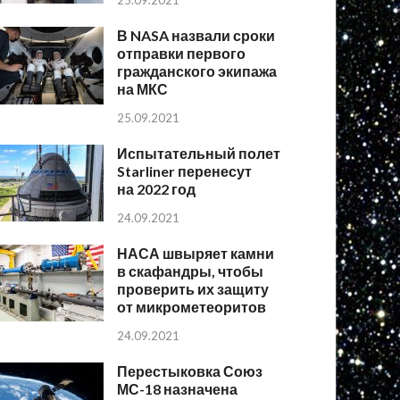
25.09.2021
В NASA назвали сроки
отправки первого
гражданского экипажа
на МКС
25.09.2021
Испытательный полет
Starliner перенесут
на 2022 год
24.09.2021
НАСА швыряет камни
в скафандры, чтобы
проверить их защиту
от микрометеоритов
24.09.2021
Перестыковка Союз
МС-18 назначена