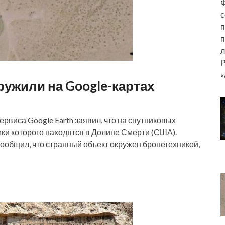
Ф
с
п
п
л
Р
«
ужили на Google-картах
рвиса Google Earth заявил, что на спутниковых
и которого находятся в Долине Смерти (США).
ообщил, что странный объект окружен бронетехникой,