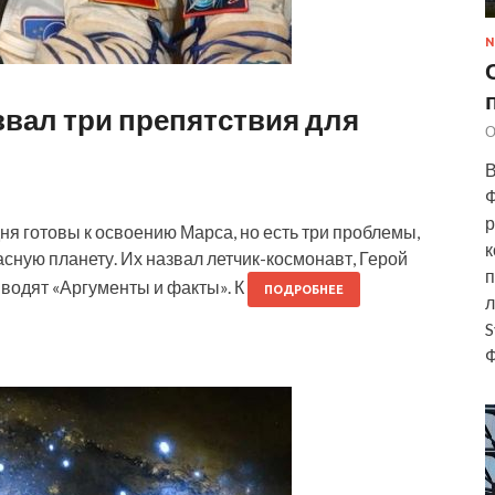
N
звал три препятствия для
О
В
Ф
р
ня готовы к освоению Марса, но есть три проблемы,
к
сную планету. Их назвал летчик-космонавт, Герой
п
водят «Аргументы и факты». К
ПОДРОБНЕЕ
л
S
Ф