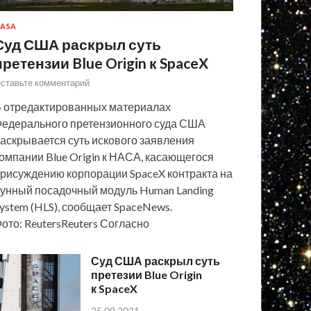
ASA
Суд США раскрыл суть
претензии Blue Origin к SpaceX
ставьте комментарий
 отредактированных материалах
едерального претензионного суда США
аскрывается суть искового заявления
омпании Blue Origin к НАСА, касающегося
рисуждению корпорации SpaceX контракта на
унный посадочный модуль Human Landing
ystem (HLS), сообщает SpaceNews.
ото: ReutersReuters Согласно
Суд США раскрыл суть
претезии Blue Origin
к SpaceX