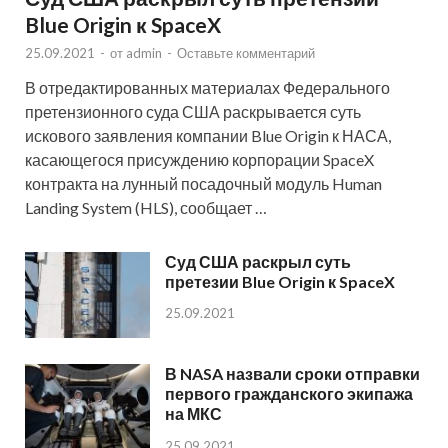
Blue Origin к SpaceX
25.09.2021
-
от
admin
-
Оставьте комментарий
В отредактированных материалах Федерального
претензионного суда США раскрывается суть
искового заявления компании Blue Origin к НАСА,
касающегося присуждению корпорации SpaceX
контракта на лунный посадочный модуль Human
Landing System (HLS), сообщает …
Суд США раскрыл суть
претезии Blue Origin к SpaceX
25.09.2021
В NASA назвали сроки отправки
первого гражданского экипажа
на МКС
25.09.2021