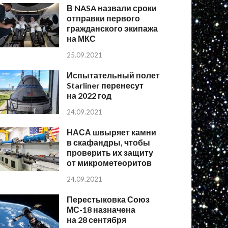
В NASA назвали сроки
отправки первого
гражданского экипажа
на МКС
25.09.2021
Испытательный полет
Starliner перенесут
на 2022 год
24.09.2021
НАСА швыряет камни
в скафандры, чтобы
проверить их защиту
от микрометеоритов
24.09.2021
Перестыковка Союз
МС-18 назначена
на 28 сентября