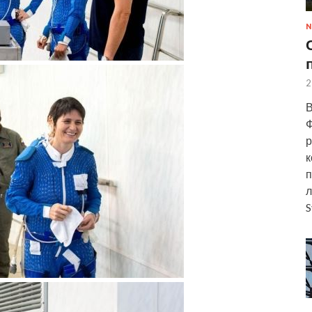
N
2
В
Ф
р
к
п
л
S