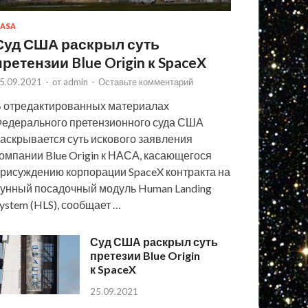
ASA
Суд США раскрыл суть
претензии Blue Origin к SpaceX
5.09.2021
-
от
admin
-
Оставьте комментарий
 отредактированных материалах
едерального претензионного суда США
аскрывается суть искового заявления
омпании Blue Origin к НАСА, касающегося
рисуждению корпорации SpaceX контракта на
унный посадочный модуль Human Landing
ystem (HLS), сообщает …
Суд США раскрыл суть
претезии Blue Origin
к SpaceX
25.09.2021