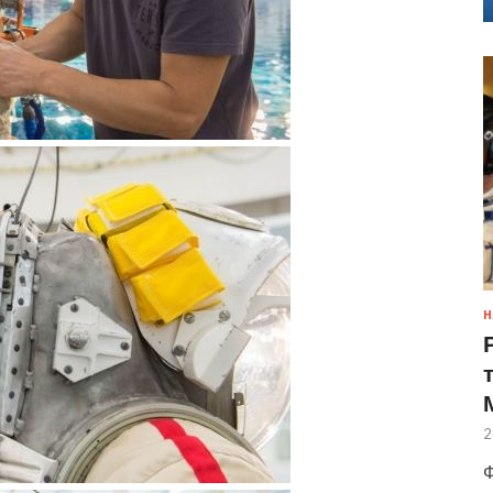
Н
2
Ф