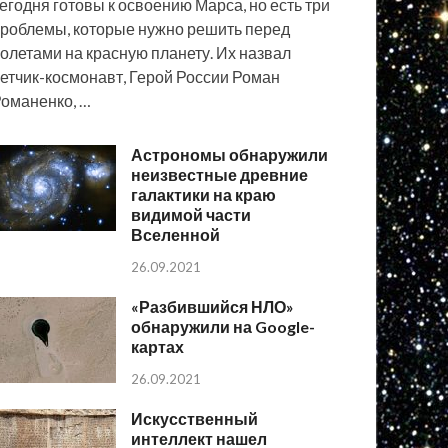
егодня готовы к освоению Марса, но есть три
роблемы, которые нужно решить перед
олетами на красную планету. Их назвал
етчик-космонавт, Герой России Роман
оманенко, …
Астрономы обнаружили
неизвестные древние
галактики на краю
видимой части
Вселенной
26.09.2021
«Разбившийся НЛО»
обнаружили на Google-
картах
26.09.2021
Искусственный
интеллект нашел