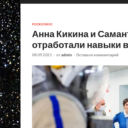
РОСКОСМОС
Анна Кикина и Сама
отработали навыки 
08.09.2021
-
от
admin
-
Оставьте комментарий