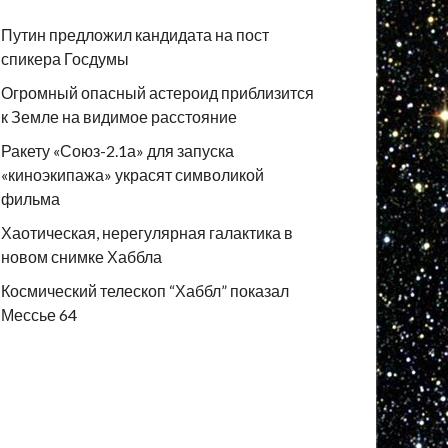
Путин предложил кандидата на пост
спикера Госдумы
Огромный опасный астероид приблизится
к Земле на видимое расстояние
Ракету «Союз-2.1а» для запуска
«киноэкипажа» украсят символикой
фильма
Хаотическая, нерегулярная галактика в
новом снимке Хаббла
Космический телескоп “Хаббл” показал
Мессье 64