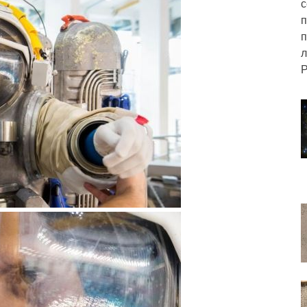
с
п
п
л
Р