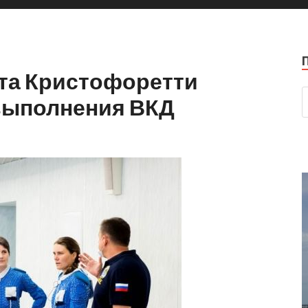
нта Кристофоретти
выполнения ВКД