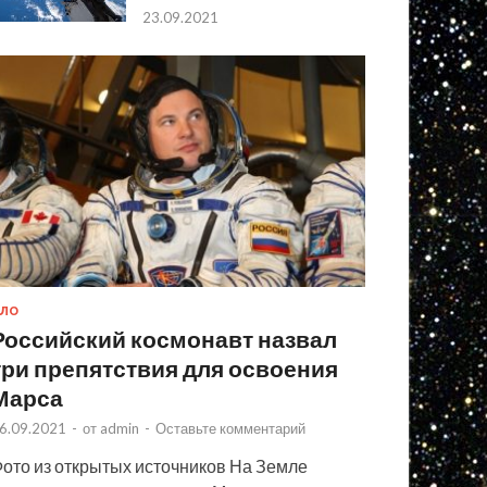
23.09.2021
ЛО
Российский космонавт назвал
три препятствия для освоения
Марса
6.09.2021
-
от
admin
-
Оставьте комментарий
ото из открытых источников На Земле