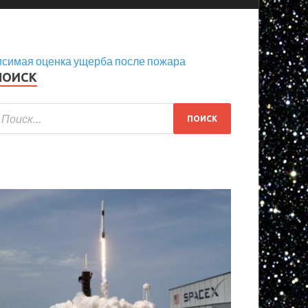
исимая оценка ущерба после пожара
ПОИСК