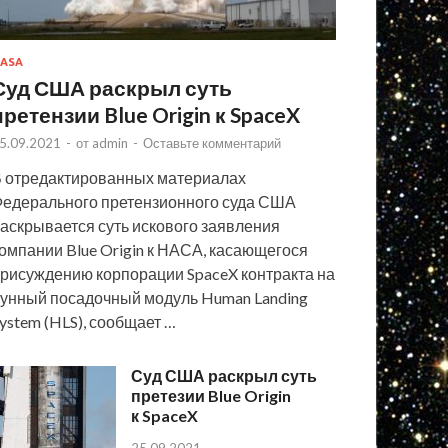
ASA
Суд США раскрыл суть
претензии Blue Origin к SpaceX
5.09.2021
-
от
admin
-
Оставьте комментарий
 отредактированных материалах
едерального претензионного суда США
аскрывается суть искового заявления
омпании Blue Origin к НАСА, касающегося
рисуждению корпорации SpaceX контракта на
унный посадочный модуль Human Landing
ystem (HLS), сообщает …
Суд США раскрыл суть
претезии Blue Origin
к SpaceX