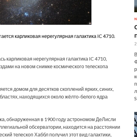
N
гается карликовая нерегулярная галактика IC 4710.
2
В
ь карликовая нерегулярная галактика IC 4710,
Ф
ёздами на новом снимке космического телескопа
р
к
п
ется домом для десятков скоплений ярких, синих,
л
бластях, находящихся около жёлто-белого ядра
S
ка, обнаруженная в 1900 году астрономом ДеЛисли
коллегиальной обсерватории, находится на расстоянии
ский телескоп Хаббл получил этот вид галактики,