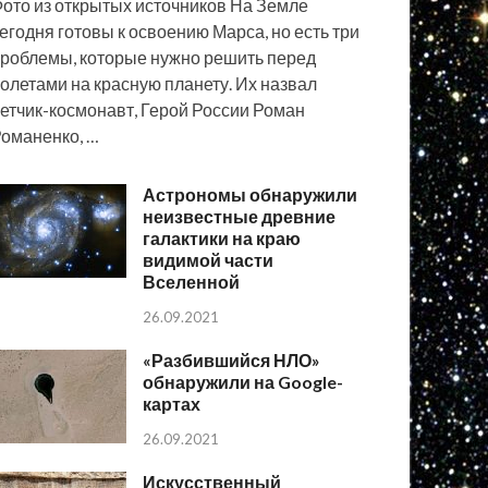
ото из открытых источников На Земле
егодня готовы к освоению Марса, но есть три
роблемы, которые нужно решить перед
олетами на красную планету. Их назвал
етчик-космонавт, Герой России Роман
оманенко, …
Астрономы обнаружили
неизвестные древние
галактики на краю
видимой части
Вселенной
26.09.2021
«Разбившийся НЛО»
обнаружили на Google-
картах
26.09.2021
Искусственный