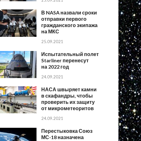
25.09.2021
В NASA назвали сроки
отправки первого
гражданского экипажа
на МКС
25.09.2021
Испытательный полет
Starliner перенесут
на 2022 год
24.09.2021
НАСА швыряет камни
в скафандры, чтобы
проверить их защиту
от микрометеоритов
24.09.2021
Перестыковка Союз
МС-18 назначена