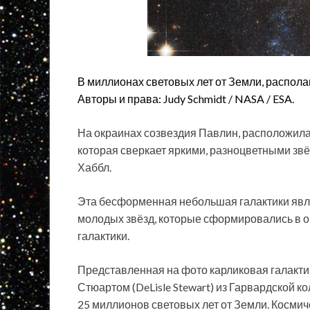
В миллионах световых лет от Земли, распола
Авторы и права: Judy Schmidt / NASA / ESA.
На окраинах созвездия Павлин, расположилас
которая сверкает яркими, разноцветными зв
Хаббл.
Эта бесформенная небольшая галактики явля
молодых звёзд, которые сформировались в о
галактики.
Представленная на фото карликовая галакти
Стюартом (DeLisle Stewart) из Гарвардской 
25 миллионов световых лет от Земли. Космиче