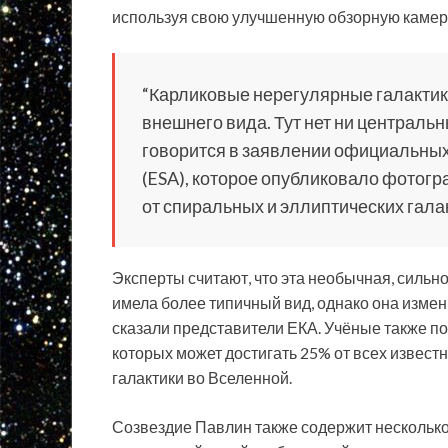
используя свою улучшенную обзорную камер
“Карликовые нерегулярные галактики
внешнего вида. Тут нет ни центральн
говорится в заявлении официальных
(ESA), которое опубликовало фотог
от спиральных и эллиптических галак
Эксперты считают, что эта необычная, сильн
имела более типичный вид, однако она измен
сказали представители ЕКА. Учёные также по
которых может достигать 25% от всех извест
галактики во Вселенной.
Созвездие Павлин также содержит несколько 