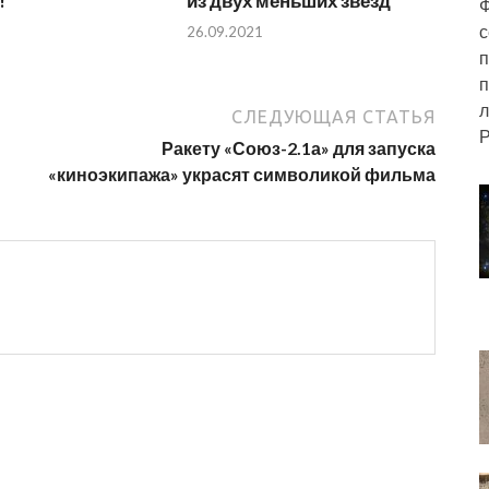
!
из двух меньших звёзд
Ф
с
26.09.2021
п
п
л
СЛЕДУЮЩАЯ СТАТЬЯ
Р
Ракету «Союз-2.1а» для запуска
«киноэкипажа» украсят символикой фильма