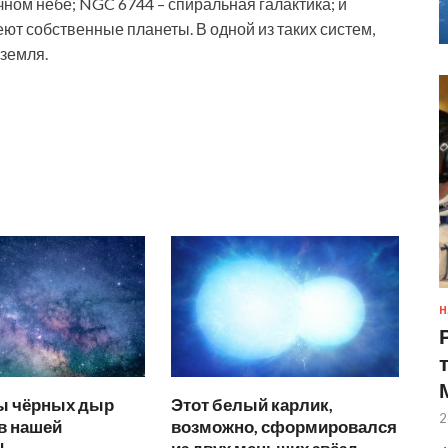
чном небе; NGC 6744 – спиральная галактика; и
еют собственные планеты. В одной из таких систем,
земля.
Н
ы чёрных дыр
Этот белый карлик,
2
в нашей
возможно, сформировался