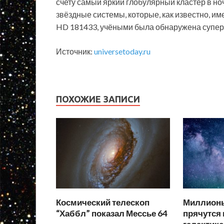
счету самый яркий глобулярный кластер в но
звёздные системы, которые, как известно, им
HD 181433, учёными была обнаружена супер
Источник:
universetoday.ru
ПОХОЖИЕ ЗАПИСИ
Космический телескоп
Миллион
“Хаббл” показал Мессье 64
прячутся 