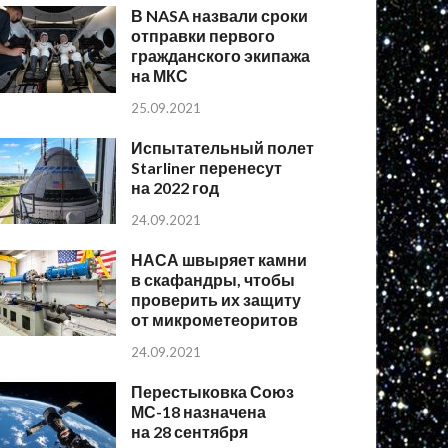
В NASA назвали сроки
отправки первого
гражданского экипажа
на МКС
25.09.2021
Испытательный полет
Starliner перенесут
на 2022 год
24.09.2021
НАСА швыряет камни
в скафандры, чтобы
проверить их защиту
от микрометеоритов
24.09.2021
Перестыковка Союз
МС-18 назначена
на 28 сентября