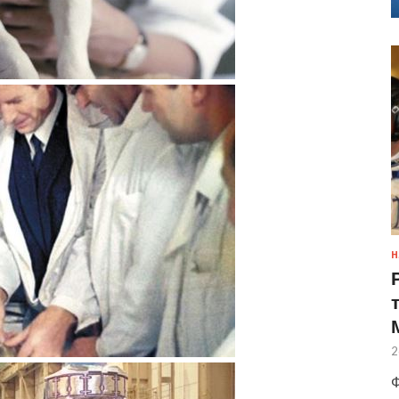
Н
2
Ф