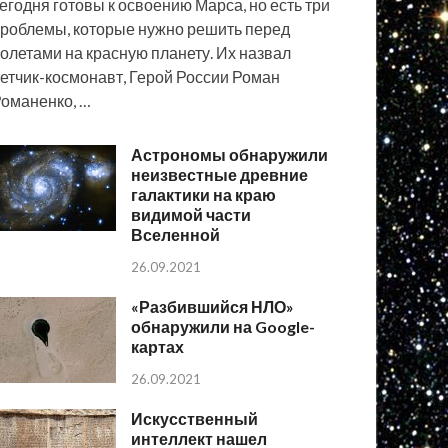
егодня готовы к освоению Марса, но есть три
роблемы, которые нужно решить перед
олетами на красную планету. Их назвал
етчик-космонавт, Герой России Роман
оманенко, …
Астрономы обнаружили
неизвестные древние
галактики на краю
видимой части
Вселенной
26.09.2021
«Разбившийся НЛО»
обнаружили на Google-
картах
26.09.2021
Искусственный
интеллект нашел