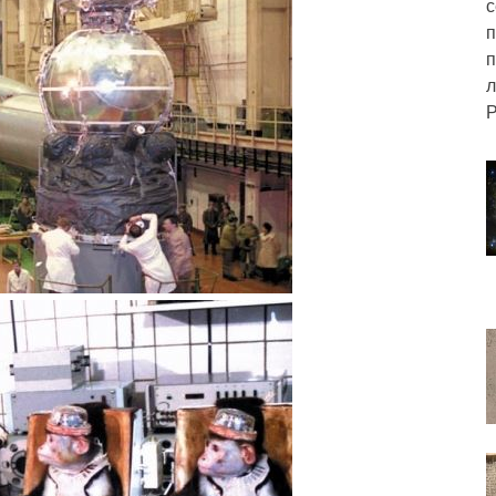
с
п
п
л
Р