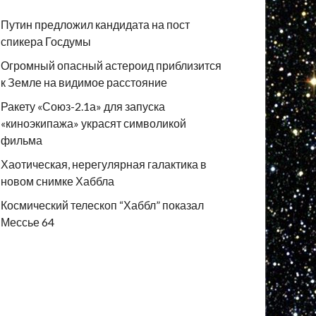
Путин предложил кандидата на пост
спикера Госдумы
Огромный опасный астероид приблизится
к Земле на видимое расстояние
Ракету «Союз-2.1а» для запуска
«киноэкипажа» украсят символикой
фильма
Хаотическая, нерегулярная галактика в
новом снимке Хаббла
Космический телескоп “Хаббл” показал
Мессье 64