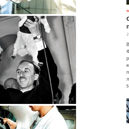
N
2
В
Ф
р
к
п
л
S