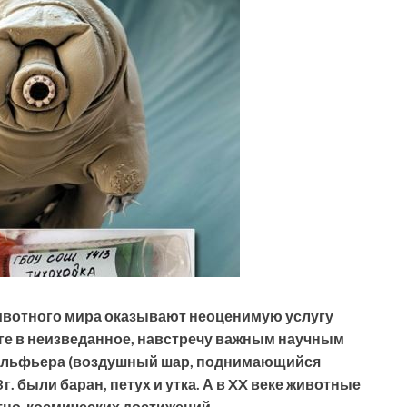
животного мира оказывают неоценимую услугу
ге в неизведанное, навстречу важным научным
ольфьера (воздушный шар, поднимающийся
 г. были баран, петух и утка. А в XX веке животные
но-космических достижений.