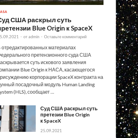
ASA
Суд США раскрыл суть
претензии Blue Origin к SpaceX
5.09.2021
-
от
admin
-
Оставьте комментарий
 отредактированных материалах
едерального претензионного суда США
аскрывается суть искового заявления
омпании Blue Origin к НАСА, касающегося
рисуждению корпорации SpaceX контракта на
унный посадочный модуль Human Landing
ystem (HLS), сообщает …
Суд США раскрыл суть
претезии Blue Origin
к SpaceX
25.09.2021