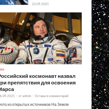
23.09.2021
ЛО
Российский космонавт назвал
три препятствия для освоения
Марса
6.09.2021
-
от
admin
-
Оставьте комментарий
ото из открытых источников На Земле