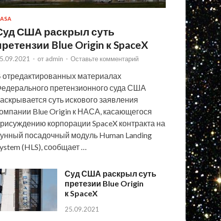
ASA
Суд США раскрыл суть
претензии Blue Origin к SpaceX
5.09.2021
-
от
admin
-
Оставьте комментарий
 отредактированных материалах
едерального претензионного суда США
аскрывается суть искового заявления
омпании Blue Origin к НАСА, касающегося
рисуждению корпорации SpaceX контракта на
унный посадочный модуль Human Landing
ystem (HLS), сообщает …
Суд США раскрыл суть
претезии Blue Origin
к SpaceX
25.09.2021