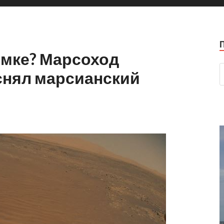
имке? Марсоход
аснял марсианский