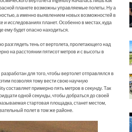
осмического вертолета Ingenuity началась лишь как
 Красной планете возможны управляемые полеты. Ну а
ностью, а именно выявлением новых возможностей в
 и исследованиях планет. Особенно в местах, куда
е ему будет опасно находиться.
о разглядеть тень от вертолета, пролетающего над
рно на расстоянии пятисот метров и с высоты в
разработан для того, чтобы вертолет отправлялся в
 этим позволяя тому вести свою научную
ity составляет примерно пять метров в секунду. Так
тридцати одной секунды, чтобы добраться до своей
к называемая стартовая площадка, станет местом,
ательный полет в том же районе.