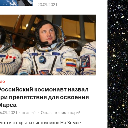
23.09.2021
ЛО
Российский космонавт назвал
три препятствия для освоения
Марса
6.09.2021
-
от
admin
-
Оставьте комментарий
ото из открытых источников На Земле