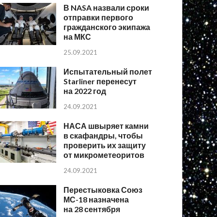
В NASA назвали сроки
отправки первого
гражданского экипажа
на МКС
25.09.2021
Испытательный полет
Starliner перенесут
на 2022 год
24.09.2021
НАСА швыряет камни
в скафандры, чтобы
проверить их защиту
от микрометеоритов
24.09.2021
Перестыковка Союз
МС-18 назначена
на 28 сентября