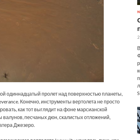
N
2
В
Ф
р
к
п
л
S
вой одиннадцатый пролет над поверхностью планеты,
erance. Конечно, инструменты вертолета не просто
ровать, как тот выглядит на фоне марсианской
ы валунов, песчаных дюн, скалистых отложений,
ратера Джезеро.