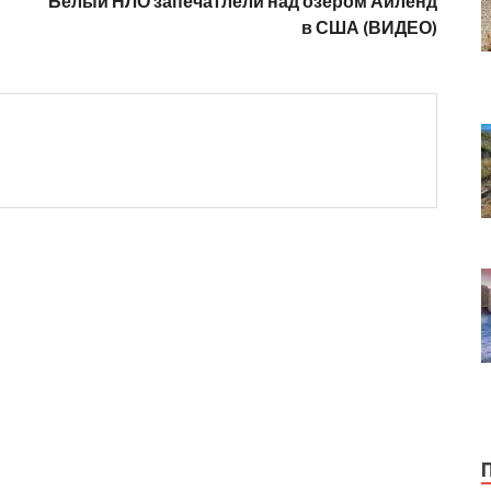
Белый НЛО запечатлели над озером Айленд
в США (ВИДЕО)