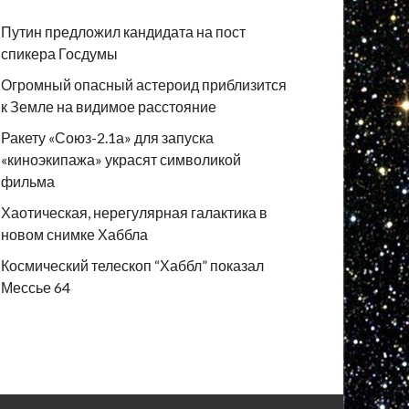
Путин предложил кандидата на пост
спикера Госдумы
Огромный опасный астероид приблизится
к Земле на видимое расстояние
Ракету «Союз-2.1а» для запуска
«киноэкипажа» украсят символикой
фильма
Хаотическая, нерегулярная галактика в
новом снимке Хаббла
Космический телескоп “Хаббл” показал
Мессье 64