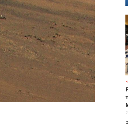
Н
2
Ф