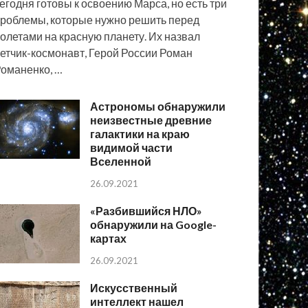
егодня готовы к освоению Марса, но есть три
роблемы, которые нужно решить перед
олетами на красную планету. Их назвал
етчик-космонавт, Герой России Роман
оманенко, …
Астрономы обнаружили
неизвестные древние
галактики на краю
видимой части
Вселенной
26.09.2021
«Разбившийся НЛО»
обнаружили на Google-
картах
26.09.2021
Искусственный
интеллект нашел