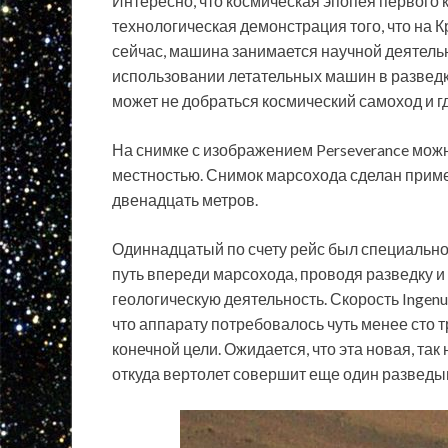
Интересно, что космическая эпопея первого к
технологическая демонстрация того, что на
сейчас, машина занимается научной деятель
использовании летательных машин в разведке
может не добраться космический самоход и гд
На снимке с изображением Perseverance можн
местностью. Снимок марсохода сделан приме
двенадцать метров.
Одиннадцатый по счету рейс был специально 
путь впереди марсохода, проводя разведку и
геологическую деятельность. Скорость Ingenu
что аппарату потребовалось чуть менее сто 
конечной цели. Ожидается, что эта новая, та
откуда вертолет совершит еще один разведыв