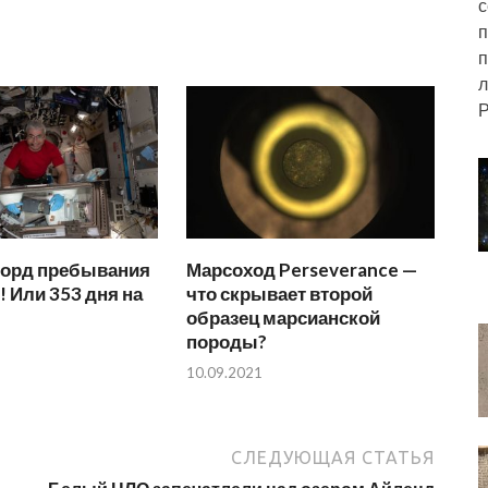
с
п
п
л
Р
корд пребывания
Марсоход Perseverance —
! Или 353 дня на
что скрывает второй
образец марсианской
породы?
10.09.2021
СЛЕДУЮЩАЯ СТАТЬЯ