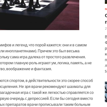
N
2
В
Ф
фов и легенд, что порой кажется: они и в самом
р
ли инопланетянами). Причем это был весьма
к
ольку сама игра далека от
простого развлечения.
п
отором главную роль играют ум, логика, память, а не
л
тво, воображение и фантазия.
S
ются спортом, в действительности это скорее способ
исцеления. Не зря врачи рекомендуют шахматы для
загадочная игра с такой же легкостью справляется со
рвую очередь с депрессией. Если бы сегодня вместо
ых препаратов врачи прописывали таким больным