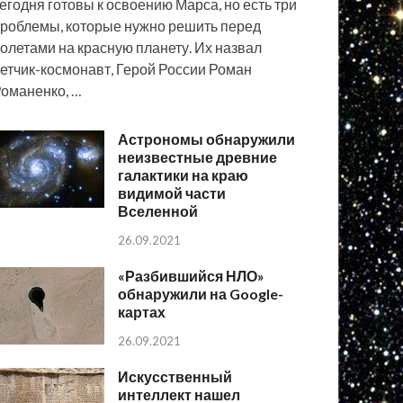
егодня готовы к освоению Марса, но есть три
роблемы, которые нужно решить перед
олетами на красную планету. Их назвал
етчик-космонавт, Герой России Роман
оманенко, …
Астрономы обнаружили
неизвестные древние
галактики на краю
видимой части
Вселенной
26.09.2021
«Разбившийся НЛО»
обнаружили на Google-
картах
26.09.2021
Искусственный
интеллект нашел