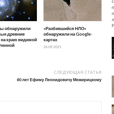
с
п
п
л
Р
ы обнаружили
«Разбившийся НЛО»
ные древние
обнаружили на Google-
 на краю видимой
картах
еленной
26.09.2021
СЛЕДУЮЩАЯ СТАТЬЯ
80 лет Ефиму Леонидовичу Межирицкому