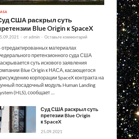
ASA
Суд США раскрыл суть
претензии Blue Origin к SpaceX
5.09.2021
-
от
admin
-
Оставьте комментарий
 отредактированных материалах
едерального претензионного суда США
аскрывается суть искового заявления
омпании Blue Origin к НАСА, касающегося
рисуждению корпорации SpaceX контракта на
унный посадочный модуль Human Landing
ystem (HLS), сообщает …
Суд США раскрыл суть
претезии Blue Origin
к SpaceX
25.09.2021