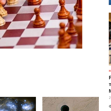
Н
2
Ф