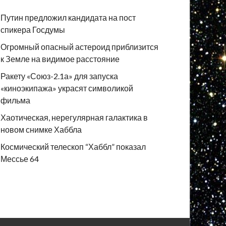
Путин предложил кандидата на пост
спикера Госдумы
Огромный опасный астероид приблизится
к Земле на видимое расстояние
Ракету «Союз-2.1а» для запуска
«киноэкипажа» украсят символикой
фильма
Хаотическая, нерегулярная галактика в
новом снимке Хаббла
Космический телескоп “Хаббл” показал
Мессье 64