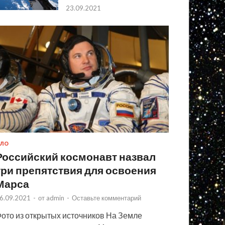
23.09.2021
ЛО
Российский космонавт назвал
три препятствия для освоения
Марса
6.09.2021
-
от
admin
-
Оставьте комментарий
ото из открытых источников На Земле