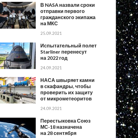
В NASA назвали сроки
отправки первого
гражданского экипажа
на МКС
25.09.2021
Испытательный полет
Starliner перенесут
на 2022 год
24.09.2021
НАСА швыряет камни
в скафандры, чтобы
проверить их защиту
от микрометеоритов
24.09.2021
Перестыковка Союз
МС-18 назначена
на 28 сентября