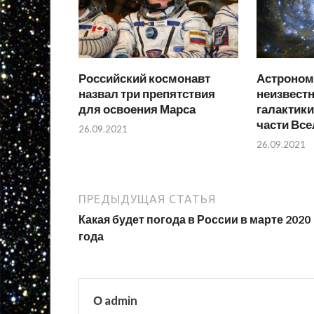
Российский космонавт
Астроном
назвал три препятствия
неизвест
для освоения Марса
галактики
части Вс
26.09.2021
26.09.2021
ПРЕДЫДУЩАЯ СТАТЬЯ
Какая будет погода в России в марте 2020
года
О admin