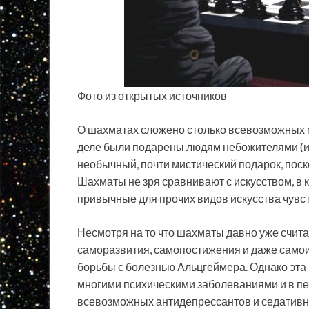
Фото из открытых источников
О шахматах сложено столько всевозможных ми
деле были подарены людям небожителями (и
необычный, почти мистический подарок, поск
Шахматы не зря сравнивают с искусством, в к
привычные для прочих видов искусства чувс
Несмотря на то что шахматы давно уже счита
саморазвития, самопостижения и даже само
борьбы с болезнью Альцгеймера. Однако эта 
многими психическими заболеваниями и в пе
всевозможных антидепрессантов и седативн