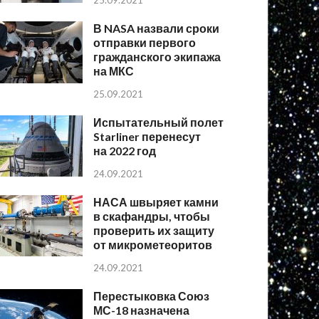
25.09.2021
В NASA назвали сроки
отправки первого
гражданского экипажа
на МКС
25.09.2021
Испытательный полет
Starliner перенесут
на 2022 год
24.09.2021
НАСА швыряет камни
в скафандры, чтобы
проверить их защиту
от микрометеоритов
24.09.2021
Перестыковка Союз
МС-18 назначена