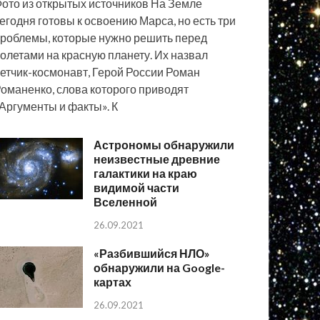
ото из открытых источников На Земле
егодня готовы к освоению Марса, но есть три
роблемы, которые нужно решить перед
олетами на красную планету. Их назвал
етчик-космонавт, Герой России Роман
оманенко, слова которого приводят
Аргументы и факты». К
Астрономы обнаружили
неизвестные древние
галактики на краю
видимой части
Вселенной
26.09.2021
«Разбившийся НЛО»
обнаружили на Google-
картах
26.09.2021