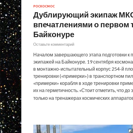
РОСКОСМОС
Дублирующий экипаж МКС
впечатлениями о первом 
Байконуре
Оставьте комментарий
Началом завершающего этапа подготовки к п
экипажей на Байконуре. 19 сентября космона
в монтажно-испытательный корпус 254-й пл
тренировки («примерки») в транспортном п
«примерки» корабля в ходе тренировки прим
их на герметичность. «Стоит отметить, что д
только на тренажерах космических аппарато