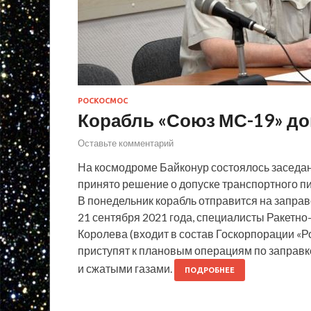
РОСКОСМОС
Корабль «Союз МС-19» до
Оставьте комментарий
На космодроме Байконур состоялось заседан
принято решение о допуске транспортного п
В понедельник корабль отправится на заправ
21 сентября 2021 года, специалисты Ракетно
Королева (входит в состав Госкорпорации «
приступят к плановым операциям по заправ
и сжатыми газами.
ПОДРОБНЕЕ