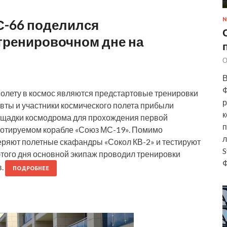
N
-66 поделился
тренировочном дне на
О
В
Ф
олету в космос являются предстартовые тренировки
р
вты и участники космического полета прибыли
к
ощадки космодрома для прохождения первой
п
илотируемом корабле «Союз МС-19». Помимо
л
еряют полетные скафандры «Сокол КВ-2» и тестируют
S
о этого дня основной экипаж проводил тренировки
Ф
в.
ПОДРОБНЕЕ