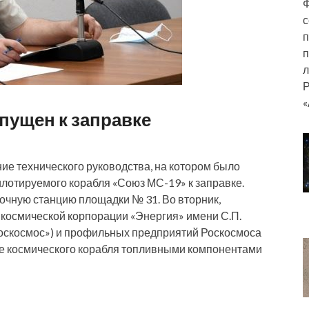
Ф
с
п
п
л
Р
«
пущен к заправке
ие технического руководства, на котором было
илотируемого корабля «Союз МС-19» к заправке.
очную станцию площадки № 31. Во вторник,
-космической корпорации «Энергия» имени С.П.
Роскосмос») и профильных предприятий Роскосмоса
ке космического корабля топливными компонентами