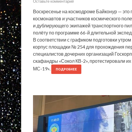
Оставьте комментарий
Воскресенье на космодроме Байконур — это 
космонавтов и участников космического поле
и дублирующего экипажей транспортного пи
полёту по программе 66-й длительной экспе
В соответствии с графиком подготовки утро
корпус площадки № 254 для прохождения пер
специалистов дочерних организаций Госкор
скафандры «Сокол КВ-2», протестировали их 
МС-19».
ПОДРОБНЕЕ