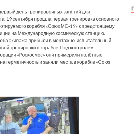
первый день тренировочных занятий для
та. 19 сентября прошла первая тренировка основного
лотируемого корабля «Союз МС-19» к предстоящему
диции на Международную космическую станцию.
м оба экипажа прибыли в монтажно-испытательный
вой тренировки в корабле. Под контролем
порации «Роскосмос» они примерили полётные
на герметичность и заняли места в корабле «Союз