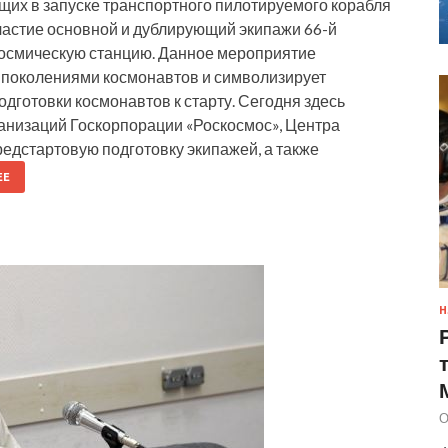
щих в запуске транспортного пилотируемого корабля
частие основной и дублирующий экипажи 66-й
осмическую станцию. Данное мероприятие
и поколениями космонавтов и символизирует
дготовки космонавтов к старту. Сегодня здесь
анизаций Госкорпорации «Роскосмос», Центра
едстартовую подготовку экипажей, а также
ЕЕ
Н
О