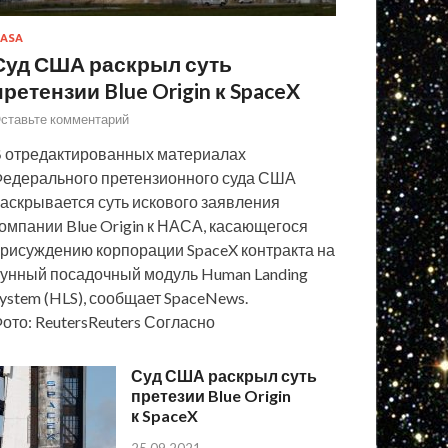
ASA
Суд США раскрыл суть
претензии Blue Origin к SpaceX
ставьте комментарий
 отредактированных материалах
едерального претензионного суда США
аскрывается суть искового заявления
омпании Blue Origin к НАСА, касающегося
рисуждению корпорации SpaceX контракта на
унный посадочный модуль Human Landing
ystem (HLS), сообщает SpaceNews.
ото: ReutersReuters Согласно
Суд США раскрыл суть
претезии Blue Origin
к SpaceX