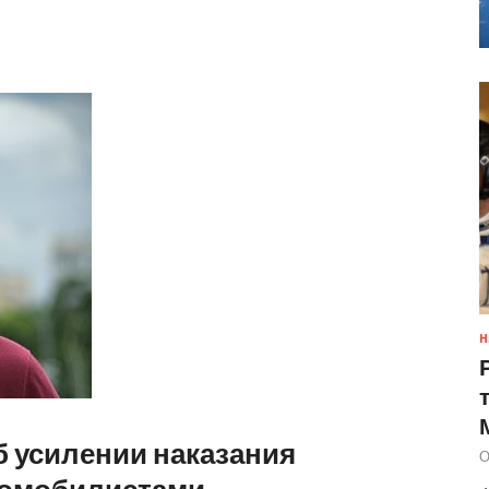
Н
б усилении наказания
О
томобилистами