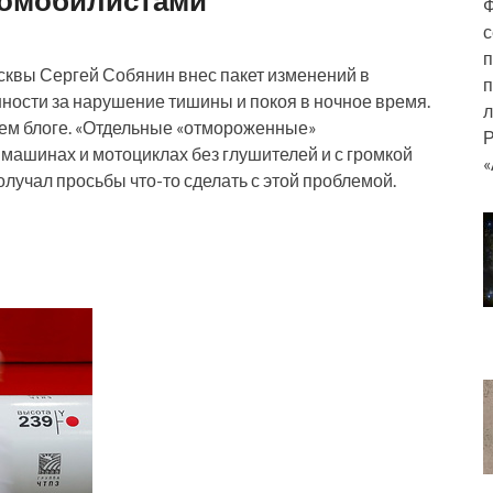
Ф
с
п
сквы Сергей Собянин внес пакет изменений в
п
ности за нарушение тишины и покоя в ночное время.
л
воем блоге. «Отдельные «отмороженные»
Р
машинах и мотоциклах без глушителей и с громкой
«
получал просьбы что-то сделать с этой проблемой.