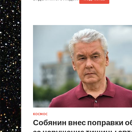
КОСМОС
Собянин внес поправки о
за нарушение тишины ав