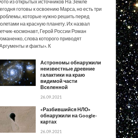
ото из открытых источников На Земле
егодня готовы к освоению Марса, но есть три
роблемы, которые нужно решить перед
олетами на красную планету. Их назвал
етчик-космонавт, Герой России Роман
оманенко, слова которого приводят
Аргументы и факты». К
Астрономы обнаружили
неизвестные древние
галактики на краю
видимой части
Вселенной
26.09.2021
«Разбившийся НЛО»
обнаружили на Google-
картах
26.09.2021