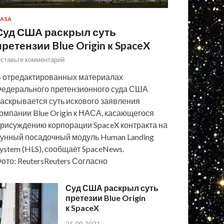
ASA
Суд США раскрыл суть
претензии Blue Origin к SpaceX
ставьте комментарий
 отредактированных материалах
едерального претензионного суда США
аскрывается суть искового заявления
омпании Blue Origin к НАСА, касающегося
рисуждению корпорации SpaceX контракта на
унный посадочный модуль Human Landing
ystem (HLS), сообщает SpaceNews.
ото: ReutersReuters Согласно
Суд США раскрыл суть
претезии Blue Origin
к SpaceX