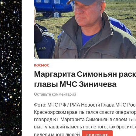
КОСМОС
Маргарита Симоньян рас
главы МЧС Зиничева
Оставьте комментарий
Фото: МЧС РФ / РИА Новости Глава МЧС Росс
Красноярском крае, пытался спасти оператора
главред RT Маргарита Симоньян в своем Tele
выступавший камень после того, как бросилс
видели много людей.
ПОДРОБНЕЕ