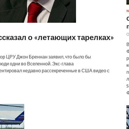
N
О
сказал о «летающих тарелках»
В
Ф
ор ЦРУ Джон Бреннан заявил, что было бы
р
юди одни во Вселенной. Экс-глава
к
ентировал недавно рассекреченные в США видео с
п
л
S
Ф