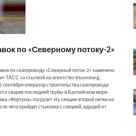
авок по «Северному потоку-2»
тавок по газопроводу «Северный поток-2» намечено
дит ТАСС cо ссылкой на агентство Bloomberg,
6 сентября оператор строительства газопровода
л о сварке последней трубы в Балтийском море.
жа «Фортуна» погрузит эту секцию второй нитки на
сле чего пройдет стыковка с секцией, идущей от