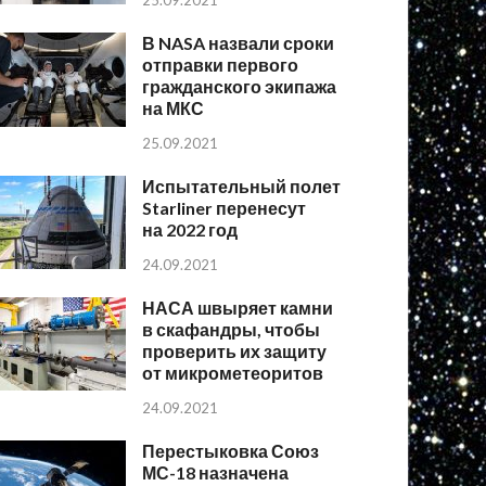
25.09.2021
В NASA назвали сроки
отправки первого
гражданского экипажа
на МКС
25.09.2021
Испытательный полет
Starliner перенесут
на 2022 год
24.09.2021
НАСА швыряет камни
в скафандры, чтобы
проверить их защиту
от микрометеоритов
24.09.2021
Перестыковка Союз
МС-18 назначена