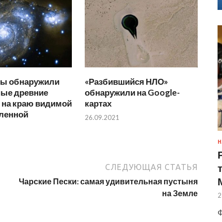
ы обнаружили
«Разбившийся НЛО»
ные древние
обнаружили на Google-
 на краю видимой
картах
еленной
26.09.2021
Н
СЛЕДУЮЩАЯ СТАТЬЯ
Чарские Пески: самая удивительная пустыня
на Земле
2
Ф