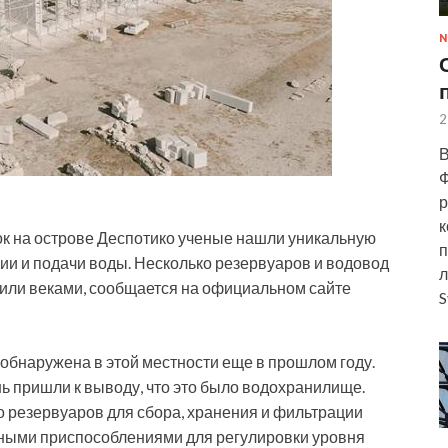
N
2
В
Ф
р
к
к на острове Деспотико ученые нашли уникальную
п
ии и подачи воды. Несколько резервуаров и водовод
л
жили веками,
сообщается на официальном сайте
S
обнаружена в этой местности еще в прошлом году.
ь пришли к выводу, что это было водохранилище.
о резервуаров для сбора, хранения и фильтрации
чными приспособлениями для регулировки уровня