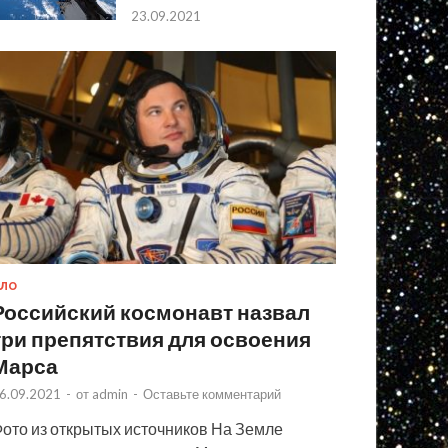
23.09.2021
ЛО
Российский космонавт назвал
три препятствия для освоения
Марса
6.09.2021
-
от
admin
-
Оставьте комментарий
ото из открытых источников На Земле