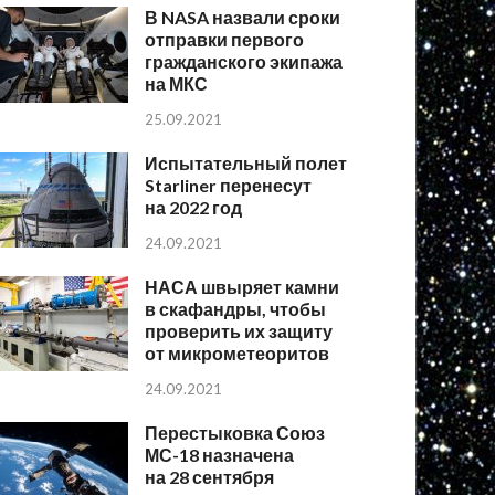
В NASA назвали сроки
отправки первого
гражданского экипажа
на МКС
25.09.2021
Испытательный полет
Starliner перенесут
на 2022 год
24.09.2021
НАСА швыряет камни
в скафандры, чтобы
проверить их защиту
от микрометеоритов
24.09.2021
Перестыковка Союз
МС-18 назначена
на 28 сентября