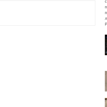
с
п
п
л
Р