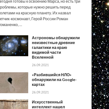
егодня готовы к освоению Марса, но есть три
роблемы, которые нужно решить перед
олетами на красную планету. Их назвал
етчик-космонавт, Герой России Роман
оманенко, …
Астрономы обнаружили
неизвестные древние
галактики на краю
видимой части
Вселенной
26.09.2021
«Разбившийся НЛО»
обнаружили на Google-
картах
26.09.2021
Искусственный
интеллект нашел