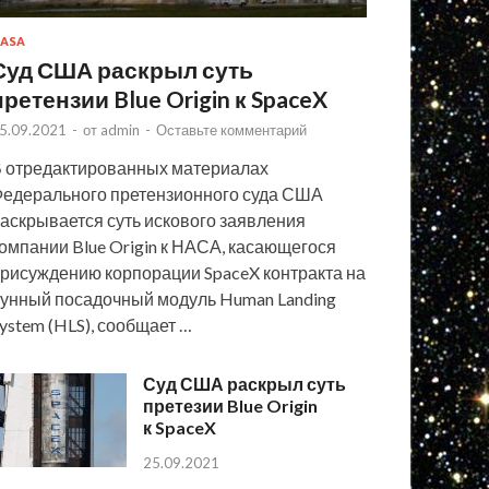
ASA
Суд США раскрыл суть
претензии Blue Origin к SpaceX
5.09.2021
-
от
admin
-
Оставьте комментарий
 отредактированных материалах
едерального претензионного суда США
аскрывается суть искового заявления
омпании Blue Origin к НАСА, касающегося
рисуждению корпорации SpaceX контракта на
унный посадочный модуль Human Landing
ystem (HLS), сообщает …
Суд США раскрыл суть
претезии Blue Origin
к SpaceX
25.09.2021