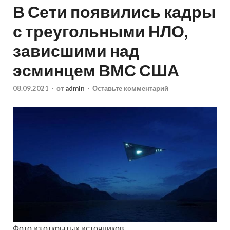
В Сети появились кадры
с треугольными НЛО,
зависшими над
эсминцем ВМС США
08.09.2021
-
от
admin
-
Оставьте комментарий
Фото из открытых источников