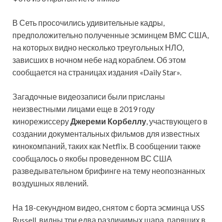
В Сеть просочились удивительные кадры,
предположительно полученные эсминцем ВМС США,
на которых видно несколько треугольных НЛО,
зависших в ночном небе над кораблем. Об этом
сообщается на страницах издания «Daily Star».
Загадочные
видеозаписи были присланы
неизвестными лицами еще в 2019 году
кинорежиссеру
Джереми Корбеллу
, участвующего в
создании документальных фильмов для известных
кинокомпаний, таких как Netflix. В сообщении также
сообщалось о якобы проведенном ВС США
разведывательном брифинге на тему неопознанных
воздушных явлений.
На 18-секундном видео, снятом с борта эсминца USS
Russell, видны три едва различимых шара, парящих в