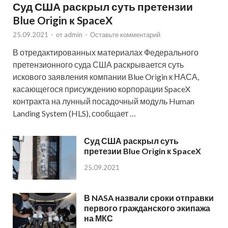
Суд США раскрыл суть претензии
Blue Origin к SpaceX
25.09.2021
-
от
admin
-
Оставьте комментарий
В отредактированных материалах Федерального
претензионного суда США раскрывается суть
искового заявления компании Blue Origin к НАСА,
касающегося присуждению корпорации SpaceX
контракта на лунный посадочный модуль Human
Landing System (HLS), сообщает …
Суд США раскрыл суть
претезии Blue Origin к SpaceX
25.09.2021
В NASA назвали сроки отправки
первого гражданского экипажа
на МКС