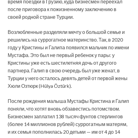
время поездки в Грузию, куда бизнесмен переехал
после приговора к пожизненному заключению в
своей
родной стране Турции.
Возлюбленные разделяли мечту о большой семье и
решились на суррогатное материнство. Так, в 2020
году у Кристины и Галипа появился мальчик по имени
Мустафа. Это был не первый ребенок у пары: у
Кристины уже есть шестилетняя дочь от другого
партнера. Галип в свою очередь был уже женат, в
Турции у него осталось девять детей от первой жены
Хюли Озтюрк (Hülya Öztürk).
После рождения малыша Мустафы Кристина и Галип
поняли, что хотят вновь обзавестись потомством.
Бизнесмен заплатил 138 тысяч фунтов стерлингов
(более 14 миллионов рублей) суррогатным матерям,
и их семья пополнилась 20 детьми — им от 4 до 14