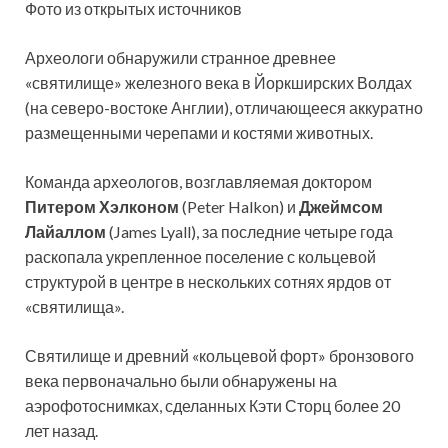
Фото из открытых источников
Археологи обнаружили странное древнее
«святилище» железного века в Йоркширских Волдах
(на северо-востоке Англии), отличающееся аккуратно
размещенными черепами и костями животных.
Команда археологов, возглавляемая доктором
Питером Хэлконом
(Peter Halkon) и
Джеймсом
Лайаллом
(James Lyall), за последние четыре года
раскопала укрепленное поселение с кольцевой
структурой в центре в нескольких сотнях ярдов от
«святилища».
Святилище и древний «кольцевой форт» бронзового
века первоначально были обнаружены на
аэрофотоснимках, сделанных Кэти Сторц более 20
лет назад.