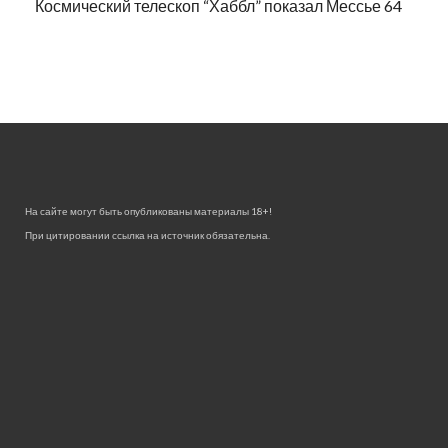
Космический телескоп “Хаббл” показал Мессье 64
На сайте могут быть опубликованы материалы 18+!
При цитировании ссылка на источник обязательна.