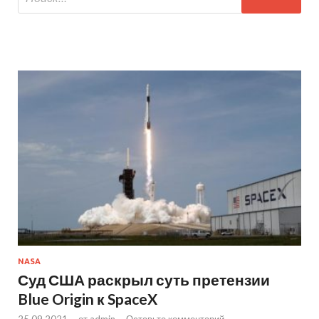
NASA
Суд США раскрыл суть претензии
Blue Origin к SpaceX
25.09.2021
-
от
admin
-
Оставьте комментарий