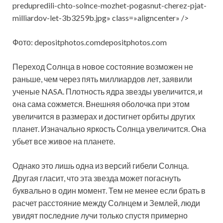
predupredili-chto-solnce-mozhet-pogasnut-cherez-pjat-
milliardov-let-3b3259b.jpg» class=»aligncenter» />
Фото: depositphotos.comdepositphotos.com
Переход Солнца в новое состояние возможен не
раньше, чем через пять миллиардов лет, заявили
ученые NASA. Плотность ядра звезды увеличится, и
она сама сожмется. Внешняя оболочка при этом
увеличится в размерах и достигнет орбиты других
планет. Изначально яркость Солнца увеличится. Она
убьет все живое на планете.
Однако это лишь одна из версий гибели Солнца.
Другая гласит, что эта звезда может погаснуть
буквально в один момент. Тем не менее если брать в
расчет расстояние между Солнцем и Землей, люди
увидят последние лучи только спустя примерно