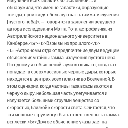
излучение всех галактик во Вселенной … и
обнаружили, что именно галактики, образующие
звезды, производят большую часть гамма-излучения
[пустого неба]», — говорится в заявлении ведущего
автора исследования Мэтта Рота, астрофизика из
Австралийского национального университета в
Канберре.<br><b>Взрывы из прошлого</b>
<br>Астрономы отдают предпочтение двум ведущим
объяснениям тайны гамма-излучения пустого неба.
По одному из объяснений, лучи возникают, когда газ
попадает в сверхмассивные черные дыры, которые
находятся в центрах всех галактик во Вселенной. В
этом сценарии, когда частицы газа всасываются в
черную дыру, небольшая часть улетучивается и
излучается большими струями вещества со
скоростью, близкой к скорости света. Считается, что
эти мощные струи могут быть ответственны за гамма-
всплески.<br>Другое объяснение указывает на