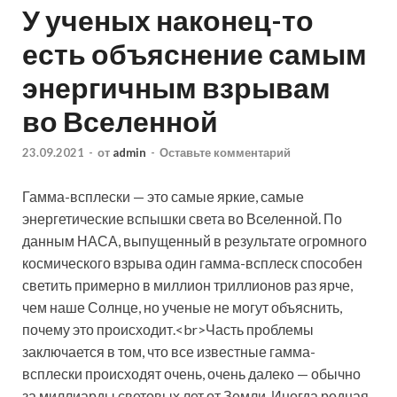
У ученых наконец-то
есть объяснение самым
энергичным взрывам
во Вселенной
23.09.2021
-
от
admin
-
Оставьте комментарий
Гамма-всплески — это самые яркие, самые
энергетические вспышки света во Вселенной. По
данным НАСА, выпущенный в результате огромного
космического взрыва один гамма-всплеск способен
светить примерно в миллион триллионов раз ярче,
чем наше Солнце, но ученые не могут
объяснить,
почему это происходит.<br>Часть проблемы
заключается в том, что все известные гамма-
всплески происходят очень, очень далеко — обычно
за миллиарды световых лет от Земли. Иногда родная