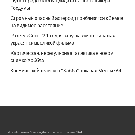
Путин предложил кандидата на пост спикера
Госдумы
Огромный опасный астероид приблизится к Земле
на видимое расстояние
Ракету «Союз-2.1а» для запуска «киноэкипажа»
украсят символикой фильма
Хаотическая, нерегулярная галактика в новом
снимке Хаббла
Космический телескоп “Хаббл” показал Мессье 64
На сайте могут быть опубликованы материалы 18+!