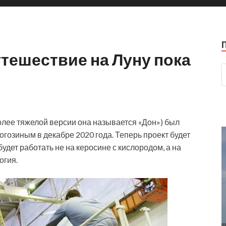
утешествие на Луну пока
олее тяжелой версии она называется «Дон») был
гозиным в декабре 2020 года. Теперь проект будет
удет работать не на керосине с кислородом, а на
огия.