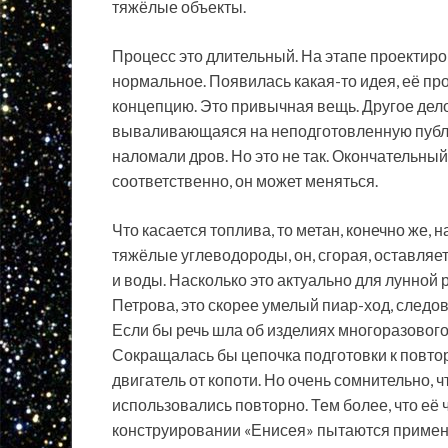
тяжёлые объекты.
Процесс это длительный. На этапе проектиро
нормальное. Появилась какая-то идея, её п
концепцию. Это привычная вещь. Другое дел
вываливающаяся на неподготовленную публик
наломали дров. Но это не так. Окончательный
соответственно, он может меняться.
Что касается топлива, то метан, конечно же,
тяжёлые углеводороды, он, сгорая, оставляет
и воды. Насколько это актуально для лунной 
Петрова, это скорее умелый пиар-ход, следо
Если бы речь шла об изделиях многоразового 
Сокращалась бы цепочка подготовки к повто
двигатель от копоти. Но очень сомнительно,
использовались повторно. Тем более, что её
конструировании «Енисея» пытаются примени