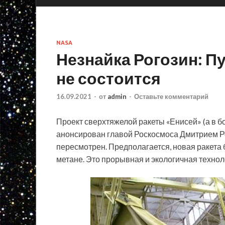
NASA
Незнайка Рогозин: П
не состоится
16.09.2021
-
от
admin
-
Оставьте комментарий
Проект сверхтяжелой ракеты «Енисей» (а в б
анонсирован главой Роскосмоса Дмитрием Ро
пересмотрен. Предполагается, новая ракета б
метане. Это прорывная и экологичная технол