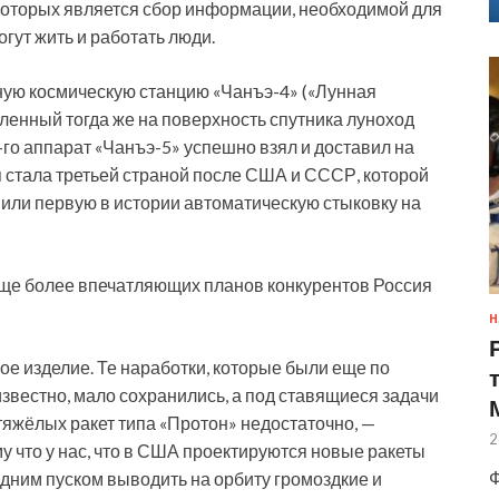
 которых является сбор информации, необходимой для
огут жить и работать люди.
ную космическую станцию «Чанъэ-4» («Лунная
ленный тогда же на поверхность спутника луноход
0-го аппарат «Чанъэ-5» успешно взял и доставил на
 стала третьей страной после США и СССР, которой
вили первую в истории автоматическую стыковку на
еще более впечатляющих планов конкурентов Россия
Н
ое изделие. Те наработки, которые были еще по
звестно, мало сохранились, а под ставящиеся задачи
яжёлых ракет типа «Протон» недостаточно, —
2
у что у нас, что в США проектируются новые ракеты
Ф
дним пуском выводить на орбиту громоздкие и