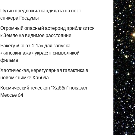
Путин предложил кандидата на пост
спикера Госдумы
Огромный опасный астероид приблизится
к Земле на видимое расстояние
Ракету «Союз-2.1а» для запуска
«киноэкипажа» украсят символикой
фильма
Хаотическая, нерегулярная галактика в
новом снимке Хаббла
Космический телескоп “Хаббл” показал
Мессье 64