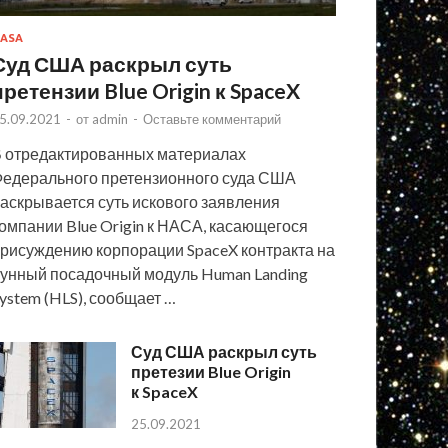
ASA
Суд США раскрыл суть
претензии Blue Origin к SpaceX
5.09.2021
-
от
admin
-
Оставьте комментарий
 отредактированных материалах
едерального претензионного суда США
аскрывается суть искового заявления
омпании Blue Origin к НАСА, касающегося
рисуждению корпорации SpaceX контракта на
унный посадочный модуль Human Landing
ystem (HLS), сообщает …
Суд США раскрыл суть
претезии Blue Origin
к SpaceX
25.09.2021