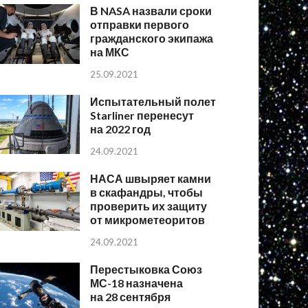
В NASA назвали сроки
отправки первого
гражданского экипажа
на МКС
25.09.2021
Испытательный полет
Starliner перенесут
на 2022 год
24.09.2021
НАСА швыряет камни
в скафандры, чтобы
проверить их защиту
от микрометеоритов
24.09.2021
Перестыковка Союз
МС-18 назначена
на 28 сентября