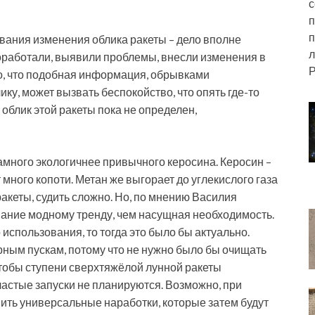
с
п
п
вания изменения облика ракеты – дело вполне
л
роработали, выявили проблемы, внесли изменения в
Р
о, что подобная информация, обрывками
у, может вызвать беспокойство, что опять где-то
 облик этой ракеты пока не определен,
 намного экологичнее привычного керосина. Керосин –
 много копоти. Метан же выгорает до углекислого газа
ракеты, судить сложно. Но, по мнению Василия
вание модному тренду, чем насущная необходимость.
использования, то тогда это было бы актуально.
рным пускам, потому что не нужно было бы очищать
 чтобы ступени сверхтяжёлой лунной ракеты
 частые запуски не планируются. Возможно, при
ть универсальные наработки, которые затем будут