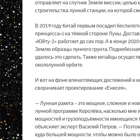
отправляет на спутник Земли миссии, целью
строительства лунной станции, на которой см
В 2019 году Китай первым посадил беспилот
принцесса») на тёмной стороне Луны. Достав
«Юйту-2» работает до сих пор. А в конце 202
Землю образцы лунного грунта. Поднебесная
удалось это сделать. Также китайцы осущест
окололунной орбите.
И вот на фоне впечатляющих достижений и 
сворачивает проектирование «Енисея».
— Лунная ракета – это мощное, сложное и нов
лунной программе Королёва, насколько мне и
мощностей и грузоподъёмности имеющихся т
объясняет эксперт Василий Петров. — Поэтом
куда большей мощности, чтобы можно было о