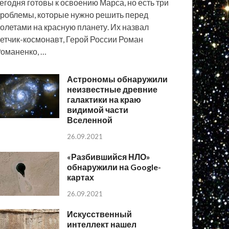
егодня готовы к освоению Марса, но есть три
роблемы, которые нужно решить перед
олетами на красную планету. Их назвал
етчик-космонавт, Герой России Роман
оманенко, …
Астрономы обнаружили
неизвестные древние
галактики на краю
видимой части
Вселенной
26.09.2021
«Разбившийся НЛО»
обнаружили на Google-
картах
26.09.2021
Искусственный
интеллект нашел