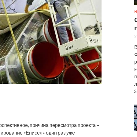
N
2
В
Ф
р
к
п
л
S
ерспективное, причина пересмотра проекта –
тирование «Енисея» один раз уже