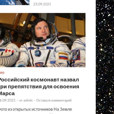
23.09.2021
ЛО
Российский космонавт назвал
три препятствия для освоения
Марса
6.09.2021
-
от
admin
-
Оставьте комментарий
ото из открытых источников На Земле