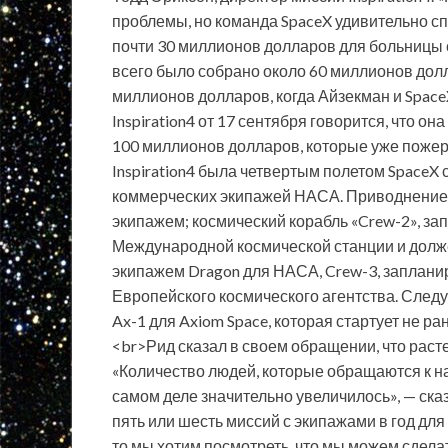
проблемы, но команда SpaceX удивительно сп
почти 30 миллионов долларов для больницы с 
всего было собрано около 60 миллионов долл
миллионов долларов, когда Айзекман и Space
Inspiration4 от 17 сентября говорится, что 
100 миллионов долларов, которые уже пожер
Inspiration4 была четвертым полетом SpaceX
коммерческих экипажей НАСА. Приводнение я
экипажем; космический корабль «Crew-2», за
Международной космической станции и долж
экипажем Dragon для НАСА, Crew-3, заплани
Европейского космического агентства. След
Ax-1 для Axiom Space, которая стартует не р
<br>Рид сказал в своем обращении, что раст
«Количество людей, которые обращаются к на
самом деле значительно увеличилось», — ска
пять или шесть миссий с экипажами в год дл
то мы хотим посмотреть, что мы можем сдела