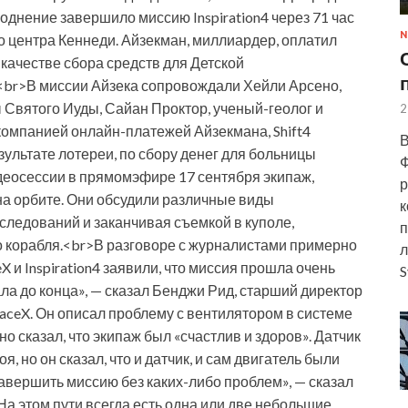
однение завершило миссию Inspiration4 через 71 час
N
го центра Кеннеди. Айзекман, миллиардер, оплатил
 качестве сбора средств для Детской
<br>В миссии Айзека сопровождали Хейли Арсено,
 Святого Иуды, Сайан Проктор, ученый-геолог и
2
компанией онлайн-платежей Айзекмана, Shift4
В
зультате лотереи, по сбору денег для больницы
Ф
деосессии в прямомэфире 17 сентября экипаж,
р
а орбите. Они обсудили различные виды
к
следований и заканчивая съемкой в куполе,
п
о корабля.<br>В разговоре с журналистами примерно
л
X и Inspiration4 заявили, что миссия прошла очень
S
ла до конца», — сказал Бенджи Рид, старший директор
aceX. Он описал проблему с вентилятором в системе
о сказал, что экипаж был «счастлив и здоров». Датчик
, но он сказал, что и датчик, и сам двигатель были
вершить миссию без каких-либо проблем», — сказал
«На этом пути всегда есть одна или две небольшие