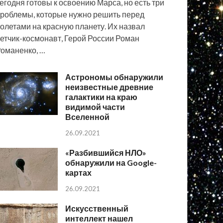
егодня готовы к освоению Марса, но есть три
роблемы, которые нужно решить перед
олетами на красную планету. Их назвал
етчик-космонавт, Герой России Роман
оманенко, …
Астрономы обнаружили
неизвестные древние
галактики на краю
видимой части
Вселенной
26.09.2021
«Разбившийся НЛО»
обнаружили на Google-
картах
26.09.2021
Искусственный
интеллект нашел