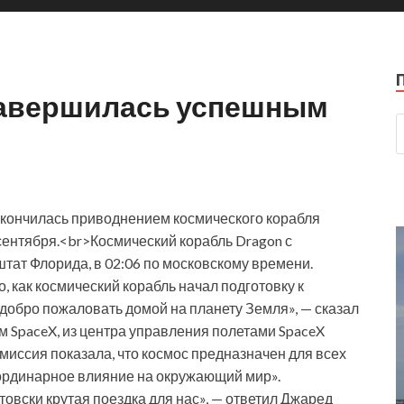
 завершилась успешным
акончилась приводнением космического корабля
сентября.<br>Космический корабль Dragon с
тат Флорида, в 02:06 по московскому времени.
о, как космический корабль начал подготовку к
, добро пожаловать домой на планету Земля», — сказал
м SpaceX, из центра управления полетами SpaceX
 миссия показала, что космос предназначен для всех
аординарное влияние на окружающий мир».
товски крутая поездка для нас», — ответил Джаред