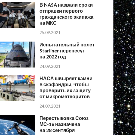
В NASA назвали сроки
отправки первого
гражданского экипажа
на МКС
25.09.2021
Испытательный полет
Starliner перенесут
на 2022 год
24.09.2021
НАСА швыряет камни
в скафандры, чтобы
проверить их защиту
от микрометеоритов
24.09.2021
Перестыковка Союз
МС-18 назначена
на 28 сентября