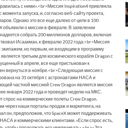
равилась с ними».<br>Миссия Inspiration4 привлекла
момента запуска, и, согласно веб-сайту проекта,
аров. Однако это все еще далеко от цели в 100
X объявили о миссии в феврале. В заявлении
она надеется собрать 200 миллионов долларов, включая
твовал Исаакман, к февралю 2022 года.<br>Миссия
 с экипажем, но первым, не входящим в программу
вляется третьим для космического корабля Dragon с
пущенный в апреле, все еще пристыкован к
ен вернуться в ноябре.<br>Следующая миссия с
рована на 31 октября с астронавтами НАСА и
ующей частной миссией Crew Dragon является миссия
анее января 2022 года и проведет неделю на МКС.
ет спрос на коммерческие полеты Crew Dragon.
м через наши порталы продаж и маркетинга, на
зал он, предположив, что SpaceX может поддерживать
я НАСА и коммерческими клиентами. «Если спрос есть,
ть, чтобы продолжать его увеличивать».<br>»Эта