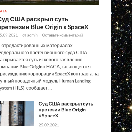
ASA
Суд США раскрыл суть
претензии Blue Origin к SpaceX
5.09.2021
-
от
admin
-
Оставьте комментарий
 отредактированных материалах
едерального претензионного суда США
аскрывается суть искового заявления
омпании Blue Origin к НАСА, касающегося
рисуждению корпорации SpaceX контракта на
унный посадочный модуль Human Landing
ystem (HLS), сообщает …
Суд США раскрыл суть
претезии Blue Origin
к SpaceX
25.09.2021