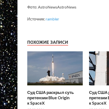
Фото: AstroNewsAstroNews
Источник:
rambler
ПОХОЖИЕ ЗАПИСИ
Суд США раскрыл суть
Суд США 
претензии Blue Origin
претезии B
к SpaceX
к SpaceX