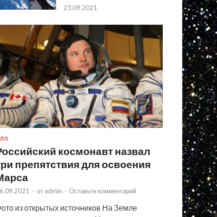
23.09.2021
ЛО
Российский космонавт назвал
три препятствия для освоения
Марса
6.09.2021
-
от
admin
-
Оставьте комментарий
ото из открытых источников На Земле