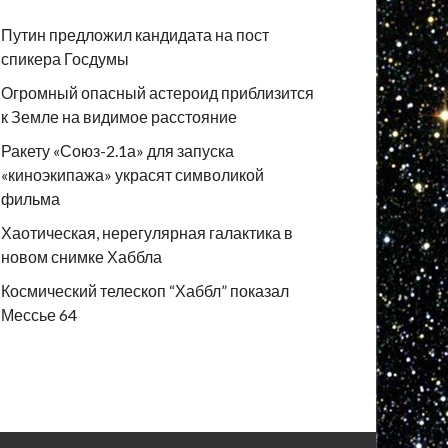
Путин предложил кандидата на пост
спикера Госдумы
Огромный опасный астероид приблизится
к Земле на видимое расстояние
Ракету «Союз-2.1а» для запуска
«киноэкипажа» украсят символикой
фильма
Хаотическая, нерегулярная галактика в
новом снимке Хаббла
Космический телескоп “Хаббл” показал
Мессье 64