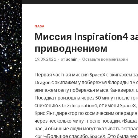
NASA
Миссия Inspiration4
приводнением
19.09.2021
-
от
admin
-
Оставьте комментарий
Первая частная миссия SpaceX с экипажем з
Dragon с экипажем у побережья Флориды 19 
экипажем сел у побережья мыса Канаверал, ш
Посадка произошла через 50
минут после тог
снижению.<br>«Inspiration4, от имени SpaceX
Крис Янг, директор по космическим операция
через несколько минут после посадки. «Ваша
нас, и обычные люди могут оказывать экстр
<br>«Большое спасибо, SpaceX. Это была чер