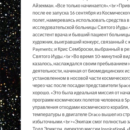
Айзекман. «Все только начинается».<br>Прив
после ее запуска 16 сентября из Космическо
полет, намереваясь использовать средства в
исследовательской больницы Святого Иуды.
ассистент врача и бывший пациент больницы
художник, выигравший конкурс, связанный с 
Payments; и Крис Семброски, выбранный в ре
Святого Иуды.<br>Во время 10-минутной ви
казалось, наслаждался своим пребыванием н
деятельности, начиная от биомедицинских ис
установленном в носовой части космическог
через час после посадки представители Space
хорошо. «Это была идеальная миссия от нача
программ космических полетов человека в Sp
управления отходами космического корабля, н
температуры в двигателе Draco вышел из строя
избыточными.<br>«Экипаж смог полностью за
Тодд Эриксон, директор миссии Inspiration4. 