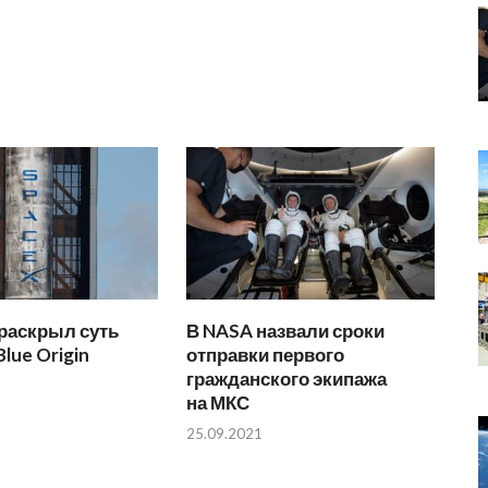
раскрыл суть
В NASA назвали сроки
lue Origin
отправки первого
гражданского экипажа
на МКС
25.09.2021