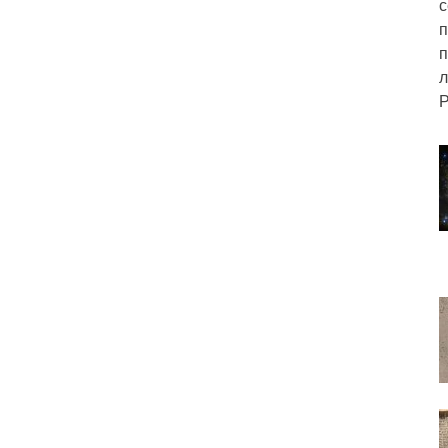
с
п
п
л
Р