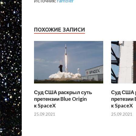
Источник:
rambler
ПОХОЖИЕ ЗАПИСИ
Суд США раскрыл суть
Суд США 
претензии Blue Origin
претезии B
к SpaceX
к SpaceX
25.09.2021
25.09.2021