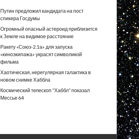
Путин предложил кандидата на пост
спикера Госдумы
Огромный опасный астероид приблизится
к Земле на видимое расстояние
Ракету «Союз-2.1а» для запуска
«киноэкипажа» украсят символикой
фильма
Хаотическая, нерегулярная галактика в
новом снимке Хаббла
Космический телескоп “Хаббл” показал
Мессье 64