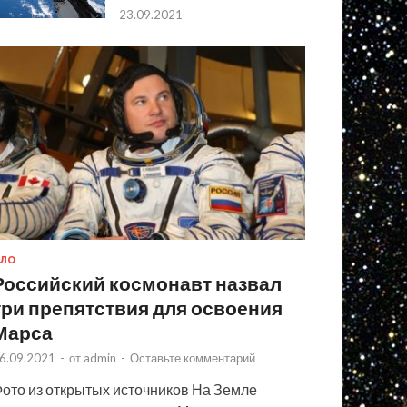
23.09.2021
ЛО
Российский космонавт назвал
три препятствия для освоения
Марса
6.09.2021
-
от
admin
-
Оставьте комментарий
ото из открытых источников На Земле