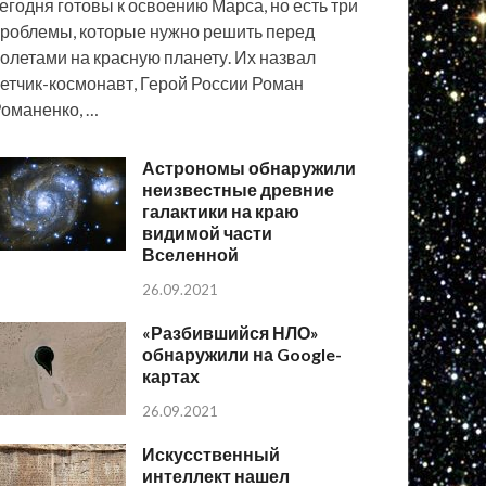
егодня готовы к освоению Марса, но есть три
роблемы, которые нужно решить перед
олетами на красную планету. Их назвал
етчик-космонавт, Герой России Роман
оманенко, …
Астрономы обнаружили
неизвестные древние
галактики на краю
видимой части
Вселенной
26.09.2021
«Разбившийся НЛО»
обнаружили на Google-
картах
26.09.2021
Искусственный
интеллект нашел