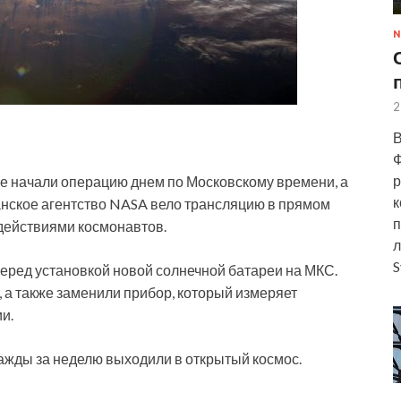
N
2
В
Ф
р
е начали операцию днем по Московскому времени, а
к
анское
агентство NASA вело трансляцию в прямом
п
действиями космонавтов.
л
S
еред установкой новой солнечной батареи на МКС.
 а также заменили прибор, который измеряет
и.
ажды за неделю выходили в открытый космос.