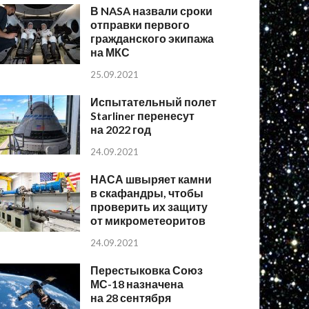
В NASA назвали сроки
отправки первого
гражданского экипажа
на МКС
25.09.2021
Испытательный полет
Starliner перенесут
на 2022 год
24.09.2021
НАСА швыряет камни
в скафандры, чтобы
проверить их защиту
от микрометеоритов
24.09.2021
Перестыковка Союз
МС-18 назначена
на 28 сентября