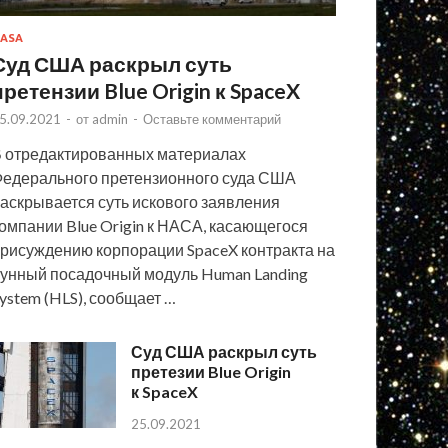
ASA
Суд США раскрыл суть
претензии Blue Origin к SpaceX
5.09.2021
-
от
admin
-
Оставьте комментарий
 отредактированных материалах
едерального претензионного суда США
аскрывается суть искового заявления
омпании Blue Origin к НАСА, касающегося
рисуждению корпорации SpaceX контракта на
унный посадочный модуль Human Landing
ystem (HLS), сообщает …
Суд США раскрыл суть
претезии Blue Origin
к SpaceX
25.09.2021