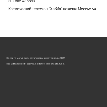
снимке Хаббла
Космический телескоп “Хаббл” показал Мессье 64
На сайте могут быть опубликованы материалы 18+!
При цитировании ссылка на источник обязательна.