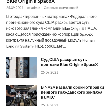
Blue Origin к SpaceX
25.09.2021
-
от
admin
-
Оставьте комментарий
В отредактированных материалах Федерального
претензионного суда США раскрывается суть
искового заявления компании Blue Origin к НАСА,
касающегося присуждению корпорации SpaceX
контракта на лунный посадочный модуль Human
Landing System (HLS), сообщает …
Суд США раскрыл суть
претезии Blue Origin к SpaceX
25.09.2021
В NASA назвали сроки отправки
первого гражданского экипажа
на МКС
25.09.2021