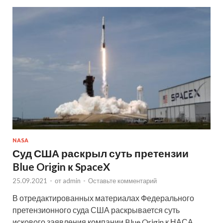
NASA
Суд США раскрыл суть претензии
Blue Origin к SpaceX
25.09.2021
-
от
admin
-
Оставьте комментарий
В отредактированных материалах Федерального
претензионного суда США раскрывается суть
искового заявления компании Blue Origin к НАСА,