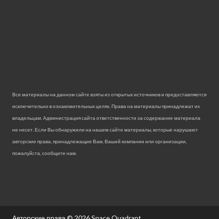
Все материалы на данном сайте взяты из открытых источников и предоставляются
исключительно в ознакомительных целях. Права на материалы принадлежат их
владельцам. Администрация сайта ответственности за содержание материала
не несет. Если Вы обнаружили на нашем сайте материалы, которые нарушают
авторские права, принадлежащие Вам, Вашей компании или организации,
пожалуйста, сообщите нам.
Авторские права © 2026
Space Quadrant.
.