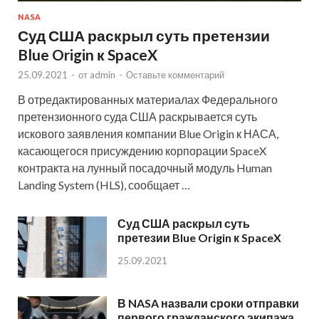
NASA
Суд США раскрыл суть претензии
Blue Origin к SpaceX
25.09.2021
-
от
admin
-
Оставьте комментарий
В отредактированных материалах Федерального
претензионного суда США раскрывается суть
искового заявления компании Blue Origin к НАСА,
касающегося присуждению корпорации SpaceX
контракта на лунный посадочный модуль Human
Landing System (HLS), сообщает …
Суд США раскрыл суть
претезии Blue Origin к SpaceX
25.09.2021
В NASA назвали сроки отправки
первого гражданского экипажа