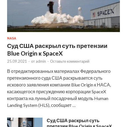
NASA
Суд США раскрыл суть претензии
Blue Origin к SpaceX
25.09.2021
-
от
admin
-
Оставьте комментарий
В отредактированных материалах Федерального
претензионного суда США раскрывается суть
искового заявления компании Blue Origin к НАСА,
касающегося присуждению корпорации SpaceX
контракта на лунный посадочный модуль Human
Landing System (HLS), сообщает …
Суд США раскрыл суть
претезии Blue Origin к SpaceX