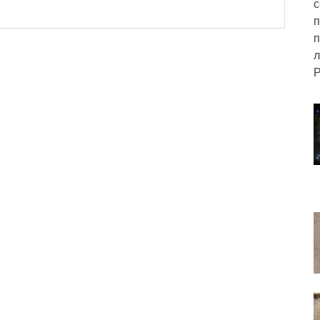
с
п
п
л
Р