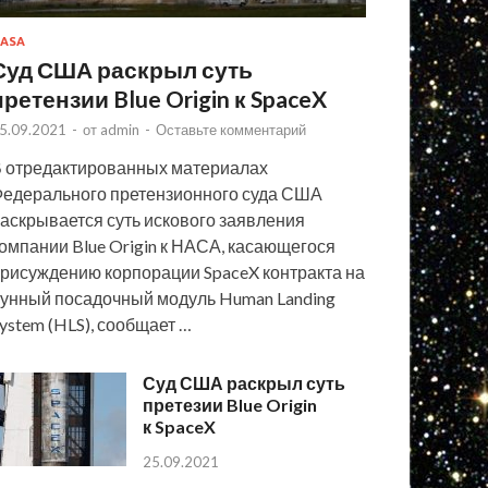
ASA
Суд США раскрыл суть
претензии Blue Origin к SpaceX
5.09.2021
-
от
admin
-
Оставьте комментарий
 отредактированных материалах
едерального претензионного суда США
аскрывается суть искового заявления
омпании Blue Origin к НАСА, касающегося
рисуждению корпорации SpaceX контракта на
унный посадочный модуль Human Landing
ystem (HLS), сообщает …
Суд США раскрыл суть
претезии Blue Origin
к SpaceX
25.09.2021