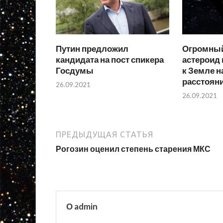
Путин предложил
Огромный
кандидата на пост спикера
астероид
Госдумы
к Земле н
расстоян
26.09.2021
26.09.2021
ПРЕДЫДУЩАЯ СТАТЬЯ
Рогозин оценил степень старения МКС
О admin