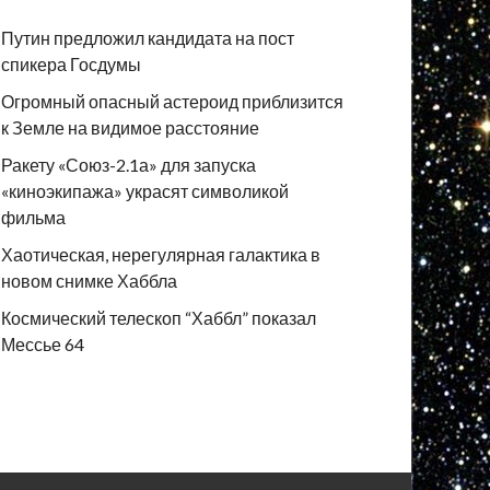
Путин предложил кандидата на пост
спикера Госдумы
Огромный опасный астероид приблизится
к Земле на видимое расстояние
Ракету «Союз-2.1а» для запуска
«киноэкипажа» украсят символикой
фильма
Хаотическая, нерегулярная галактика в
новом снимке Хаббла
Космический телескоп “Хаббл” показал
Мессье 64