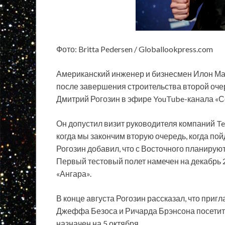
Фото: Britta Pedersen / Globallookpress.com
Американский инженер и бизнесмен Илон Ма
после завершения строительства второй оче
Дмитрий Рогозин в эфире YouTube-канала «Со
Он допустил визит руководителя компаний Tes
когда мы закончим вторую очередь, когда пойд
Рогозин добавил, что с Восточного планирую
Первый тестовый полет намечен на декабрь 2
«Ангара».
В конце августа Рогозин рассказал, что при
Джеффа Безоса и Ричарда Брэнсона посетить
назначен на 5 октября.