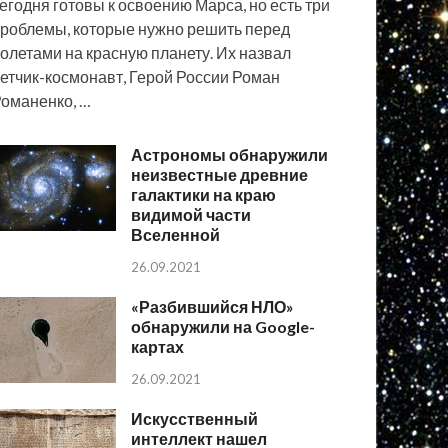
егодня готовы к освоению Марса, но есть три
роблемы, которые нужно решить перед
олетами на красную планету. Их назвал
етчик-космонавт, Герой России Роман
оманенко, …
Астрономы обнаружили
неизвестные древние
галактики на краю
видимой части
Вселенной
26.09.2021
«Разбившийся НЛО»
обнаружили на Google-
картах
26.09.2021
Искусственный
интеллект нашел