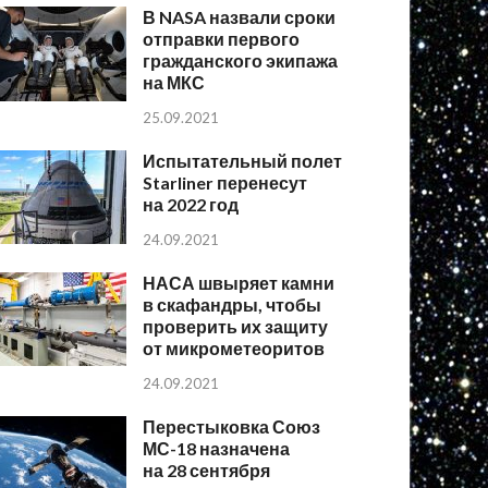
В NASA назвали сроки
отправки первого
гражданского экипажа
на МКС
25.09.2021
Испытательный полет
Starliner перенесут
на 2022 год
24.09.2021
НАСА швыряет камни
в скафандры, чтобы
проверить их защиту
от микрометеоритов
24.09.2021
Перестыковка Союз
МС-18 назначена
на 28 сентября