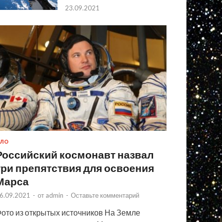
23.09.2021
ЛО
Российский космонавт назвал
три препятствия для освоения
Марса
6.09.2021
-
от
admin
-
Оставьте комментарий
ото из открытых источников На Земле