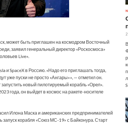
N
2
ск, может быть приглашен на космодром Восточный
В
реди, заявил генеральный директор «Роскосмоса»
Ф
ловьев Live».
р
к
la и SpaceX в Россию. «Надо его приглашать тогда,
п
ут уже пуски не просто «Ангары»», — отметил он.
л
т запустить новый пилотируемый корабль «Орел».
S
023 года, он выйдет в космос на ракете-носителе
гласил Илона Маска и американских предпринимателей
 запуск корабля «Союз МС-19» с Байконура. Старт