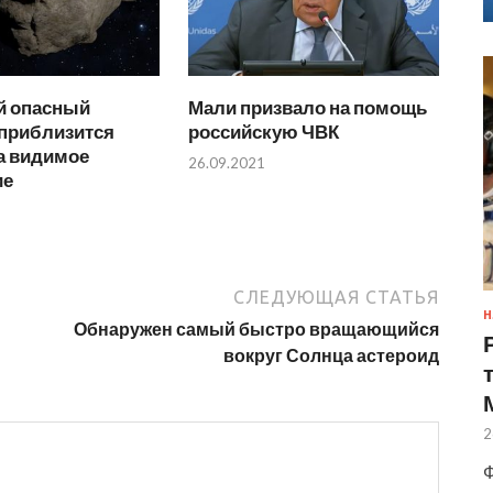
 опасный
Мали призвало на помощь
 приблизится
российскую ЧВК
а видимое
26.09.2021
ие
СЛЕДУЮЩАЯ СТАТЬЯ
Н
Обнаружен самый быстро вращающийся
вокруг Солнца астероид
2
Ф