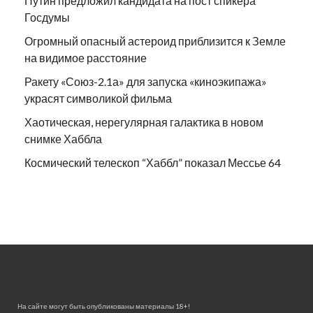
Путин предложил кандидата на пост спикера
Госдумы
Огромный опасный астероид приблизится к Земле
на видимое расстояние
Ракету «Союз-2.1а» для запуска «киноэкипажа»
украсят символикой фильма
Хаотическая, нерегулярная галактика в новом
снимке Хаббла
Космический телескоп “Хаббл” показал Мессье 64
На сайте могут быть опубликованы материалы 18+!