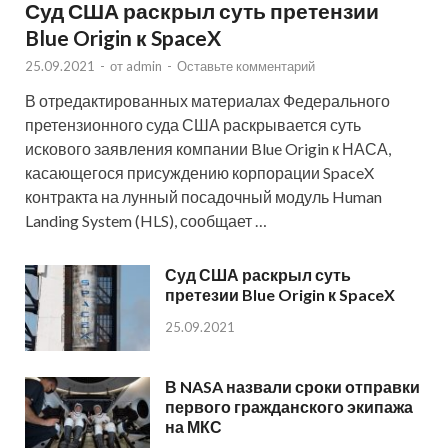
Суд США раскрыл суть претензии
Blue Origin к SpaceX
25.09.2021
-
от
admin
-
Оставьте комментарий
В отредактированных материалах Федерального
претензионного суда США раскрывается суть
искового заявления компании Blue Origin к НАСА,
касающегося присуждению корпорации SpaceX
контракта на лунный посадочный модуль Human
Landing System (HLS), сообщает …
Суд США раскрыл суть
претезии Blue Origin к SpaceX
25.09.2021
В NASA назвали сроки отправки
первого гражданского экипажа
на МКС