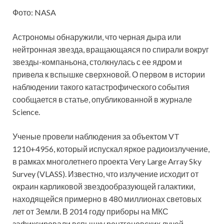
Фото: NASA
Астрономы обнаружили, что черная дыра или
нейтронная звезда, вращающаяся по спирали вокруг
звезды-компаньона, столкнулась с ее ядром и
привела к вспышке сверхновой. О первом в истории
наблюдении такого катастрофического события
сообщается в статье, опубликованной в журнале
Science.
Ученые провели наблюдения за объектом VT
1210+4956, который испускал яркое радиоизлучение,
в рамках многолетнего проекта Very Large Array Sky
Survey (VLASS). Известно, что излучение исходит от
окраин карликовой звездообразующей галактики,
находящейся примерно в 480 миллионах световых
лет от Земли. В 2014 году приборы на МКС
зафиксировали вспышку рентгеновских лучей,