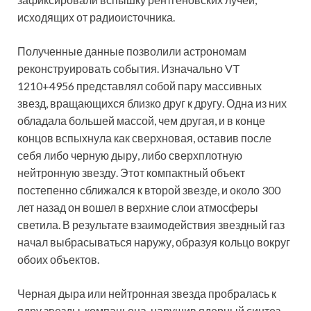
исходящих от радиоисточника.
Полученные данные позволили астрономам
реконструировать события. Изначально VT
1210+4956 представлял собой пару массивных
звезд, вращающихся близко друг к другу. Одна из них
обладала большей массой, чем другая, и в конце
концов вспыхнула как сверхновая, оставив после
себя либо черную дыру, либо сверхплотную
нейтронную звезду. Этот компактный объект
постепенно сближался к второй звезде, и около 300
лет назад он вошел в верхние слои атмосферы
светила. В результате взаимодействия звездный газ
начал выбрасываться наружу, образуя кольцо вокруг
обоих объектов.
Черная дыра или нейтронная звезда пробралась к
ядру звезды-компаньона, нарушив ядерный синтез,