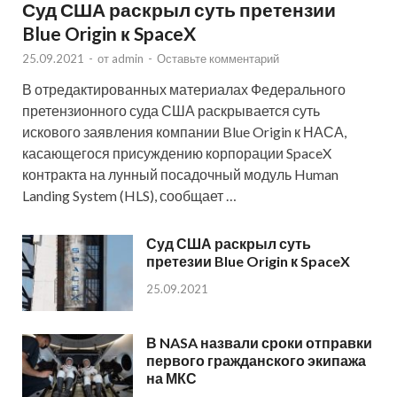
Суд США раскрыл суть претензии
Blue Origin к SpaceX
25.09.2021
-
от
admin
-
Оставьте комментарий
В отредактированных материалах Федерального
претензионного суда США раскрывается суть
искового заявления компании Blue Origin к НАСА,
касающегося присуждению корпорации SpaceX
контракта на лунный посадочный модуль Human
Landing System (HLS), сообщает …
Суд США раскрыл суть
претезии Blue Origin к SpaceX
25.09.2021
В NASA назвали сроки отправки
первого гражданского экипажа
на МКС