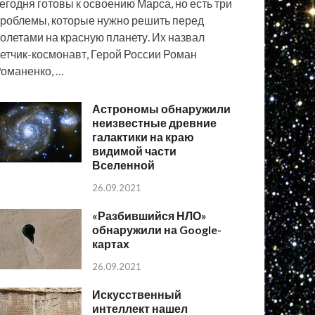
егодня готовы к освоению Марса, но есть три
роблемы, которые нужно решить перед
олетами на красную планету. Их назвал
етчик-космонавт, Герой России Роман
оманенко, …
Астрономы обнаружили
неизвестные древние
галактики на краю
видимой части
Вселенной
26.09.2021
«Разбившийся НЛО»
обнаружили на Google-
картах
26.09.2021
Искусственный
интеллект нашел