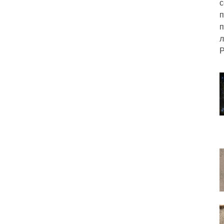
с
п
п
л
Р