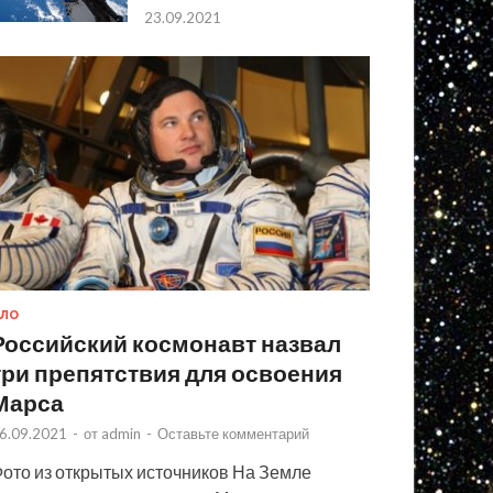
23.09.2021
ЛО
Российский космонавт назвал
три препятствия для освоения
Марса
6.09.2021
-
от
admin
-
Оставьте комментарий
ото из открытых источников На Земле