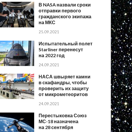
В NASA назвали сроки
отправки первого
гражданского экипажа
на МКС
25.09.2021
Испытательный полет
Starliner перенесут
на 2022 год
24.09.2021
НАСА швыряет камни
в скафандры, чтобы
проверить их защиту
от микрометеоритов
24.09.2021
Перестыковка Союз
МС-18 назначена
на 28 сентября