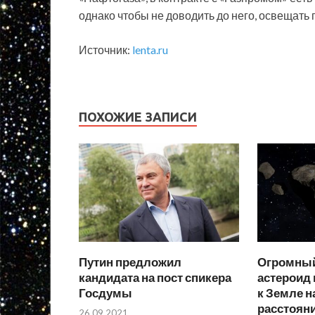
однако чтобы не доводить до него, освещать
Источник:
lenta.ru
ПОХОЖИЕ ЗАПИСИ
Путин предложил
Огромный
кандидата на пост спикера
астероид
Госдумы
к Земле н
расстоян
26.09.2021