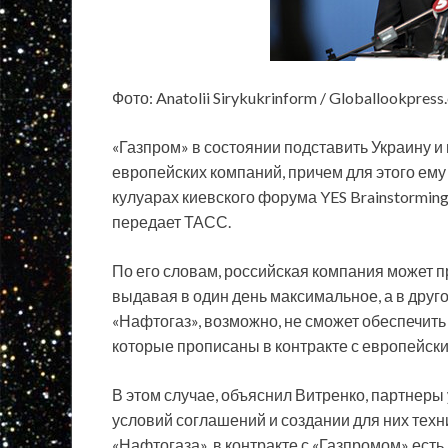
Фото: Anatolii Sirykukrinform / Globallookpres
«Газпром» в состоянии подставить Украину 
европейских компаний, причем для этого ему
кулуарах киевского форума YES Brainstormin
передает ТАСС.
По его словам, российская компания может п
выдавая в один день максимальное, а в друг
«Нафтогаз», возможно, не сможет обеспечит
которые прописаны в контракте с европейск
В этом случае, объяснил Витренко, партнеры
условий соглашений и создании для них техн
«Нафтогаза», в контракте с «Газпромом» есть