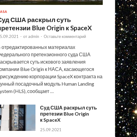
ASA
Суд США раскрыл суть
претензии Blue Origin к SpaceX
5.09.2021
-
от
admin
-
Оставьте комментарий
 отредактированных материалах
едерального претензионного суда США
аскрывается суть искового заявления
омпании Blue Origin к НАСА, касающегося
рисуждению корпорации SpaceX контракта на
унный посадочный модуль Human Landing
ystem (HLS), сообщает …
Суд США раскрыл суть
претезии Blue Origin
к SpaceX
25.09.2021