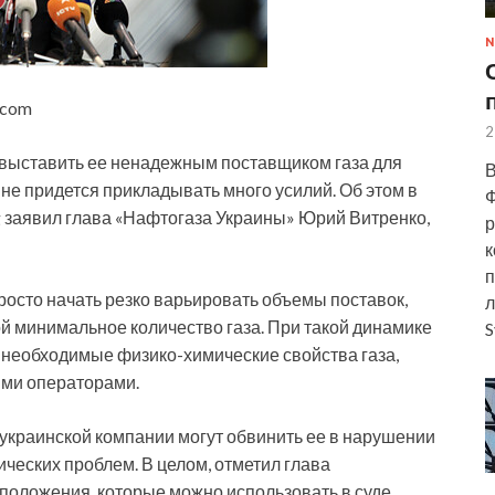
N
s.com
2
и выставить ее ненадежным поставщиком газа для
В
 не придется прикладывать много усилий. Об этом в
Ф
g заявил глава «Нафтогаза Украины» Юрий Витренко,
р
к
п
росто начать резко варьировать объемы поставок,
л
ой минимальное количество газа. При такой динамике
S
ь необходимые физико-химические свойства газа,
ими операторами.
 украинской компании могут обвинить ее в нарушении
ических проблем. В целом, отметил глава
 положения, которые можно использовать в суде,