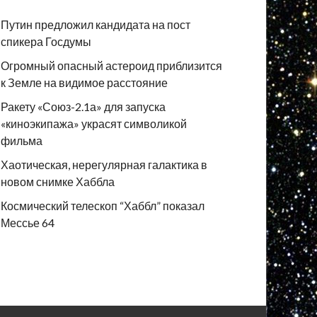
Путин предложил кандидата на пост
спикера Госдумы
Огромный опасный астероид приблизится
к Земле на видимое расстояние
Ракету «Союз-2.1а» для запуска
«киноэкипажа» украсят символикой
фильма
Хаотическая, нерегулярная галактика в
новом снимке Хаббла
Космический телескоп “Хаббл” показал
Мессье 64