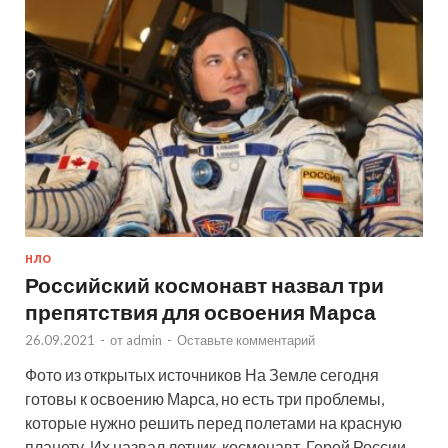
НЛО
Российский космонавт назвал три
препятствия для освоения Марса
26.09.2021
-
от
admin
-
Оставьте комментарий
Фото из открытых источников На Земле сегодня
готовы к освоению Марса, но есть три проблемы,
которые нужно решить перед полетами на красную
планету. Их назвал летчик-космонавт, Герой России