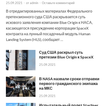
25.09.2021
-
от
admin
-
Оставьте комментарий
В отредактированных материалах Федерального
претензионного суда США раскрывается суть
искового заявления компании Blue Origin к НАСА,
касающегося присуждению корпорации SpaceX
контракта на лунный посадочный модуль Human
Landing System (HLS), сообщает …
Суд США раскрыл суть
претезии Blue Origin к SpaceX
25.09.2021
В NASA назвали сроки отправки
первого гражданского экипажа
на МКС
25.09.2021
Испытательный полет Starliner