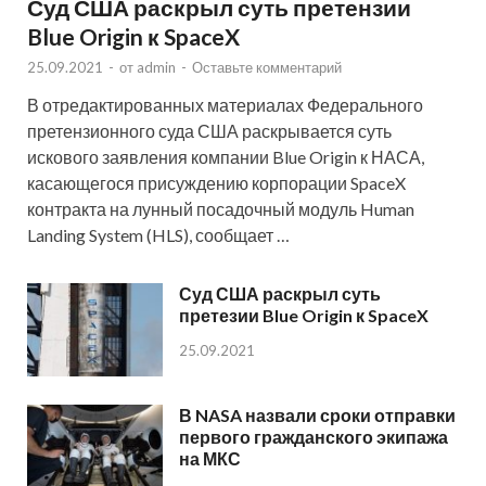
Суд США раскрыл суть претензии
Blue Origin к SpaceX
25.09.2021
-
от
admin
-
Оставьте комментарий
В отредактированных материалах Федерального
претензионного суда США раскрывается суть
искового заявления компании Blue Origin к НАСА,
касающегося присуждению корпорации SpaceX
контракта на лунный посадочный модуль Human
Landing System (HLS), сообщает …
Суд США раскрыл суть
претезии Blue Origin к SpaceX
25.09.2021
В NASA назвали сроки отправки
первого гражданского экипажа
на МКС