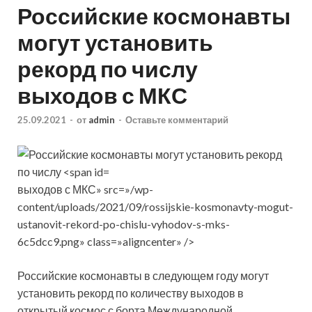
Российские космонавты
могут установить
рекорд по числу
выходов с МКС
25.09.2021
-
от
admin
-
Оставьте комментарий
выходов с МКС» src=»/wp-
content/uploads/2021/09/rossijskie-kosmonavty-mogut-
ustanovit-rekord-po-chislu-vyhodov-s-mks-
6c5dcc9.png» class=»aligncenter» />
Российские космонавты в следующем году могут
установить рекорд по количеству выходов в
открытый космос с борта Международной