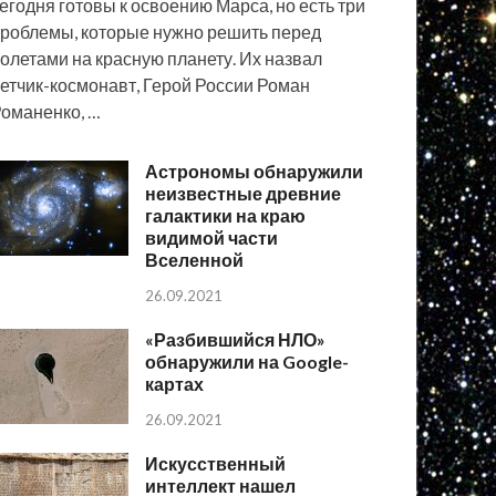
егодня готовы к освоению Марса, но есть три
роблемы, которые нужно решить перед
олетами на красную планету. Их назвал
етчик-космонавт, Герой России Роман
оманенко, …
Астрономы обнаружили
неизвестные древние
галактики на краю
видимой части
Вселенной
26.09.2021
«Разбившийся НЛО»
обнаружили на Google-
картах
26.09.2021
Искусственный
интеллект нашел