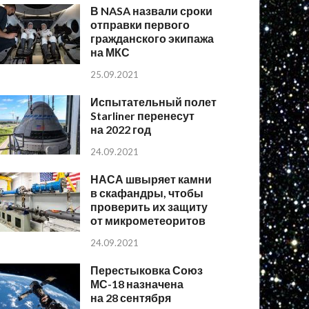
В NASA назвали сроки
отправки первого
гражданского экипажа
на МКС
25.09.2021
Испытательный полет
Starliner перенесут
на 2022 год
24.09.2021
НАСА швыряет камни
в скафандры, чтобы
проверить их защиту
от микрометеоритов
24.09.2021
Перестыковка Союз
МС-18 назначена
на 28 сентября