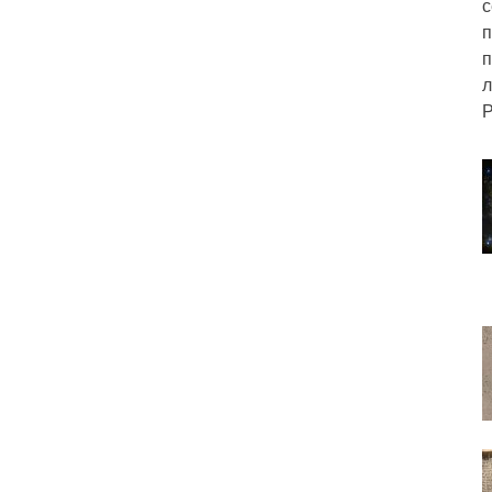
с
п
п
л
Р