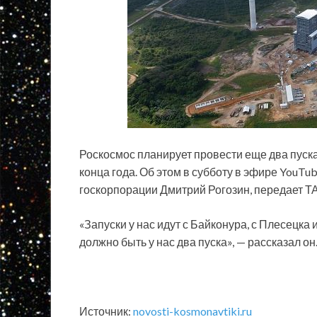
Роскосмос планирует провести еще два пуска
конца года. Об этом в субботу в эфире YouTu
госкорпорации Дмитрий Рогозин, передает Т
«Запуски у нас идут с Байконура, с Плесецка 
должно быть у нас два пуска», — рассказал он
Источник:
novosti-kosmonavtiki.ru