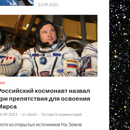
23.09.2021
ЛО
Российский космонавт назвал
три препятствия для освоения
Марса
6.09.2021
-
от
admin
-
Оставьте комментарий
ото из открытых источников На Земле