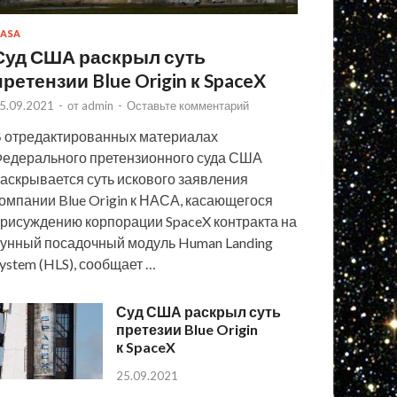
ASA
Суд США раскрыл суть
претензии Blue Origin к SpaceX
5.09.2021
-
от
admin
-
Оставьте комментарий
 отредактированных материалах
едерального претензионного суда США
аскрывается суть искового заявления
омпании Blue Origin к НАСА, касающегося
рисуждению корпорации SpaceX контракта на
унный посадочный модуль Human Landing
ystem (HLS), сообщает …
Суд США раскрыл суть
претезии Blue Origin
к SpaceX
25.09.2021