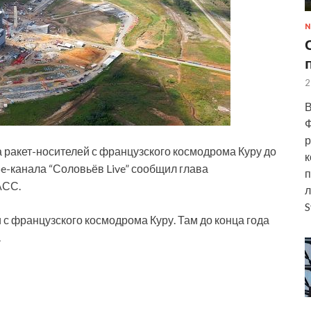
N
2
В
Ф
р
 ракет-носителей с французского космодрома Куру до
к
be-канала “Соловьёв Live” сообщил глава
п
АСС.
л
S
и с
французского космодрома Куру. Там до конца года
.