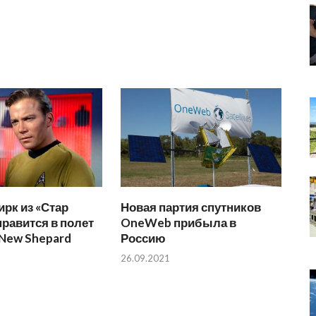
ирк из «Стар
Новая партия спутников
правится в полет
OneWeb прибыла в
 New Shepard
Россию
26.09.2021