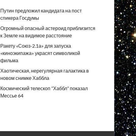
Путин предложил кандидата на пост
спикера Госдумы
Огромный опасный астероид приблизится
к Земле на видимое расстояние
Ракету «Союз-2.1а» для запуска
«киноэкипажа» украсят символикой
фильма
Хаотическая, нерегулярная галактика в
новом снимке Хаббла
Космический телескоп “Хаббл” показал
Мессье 64