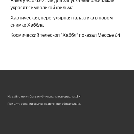
Ракету «Союз-2.1а» для запуска «киноэкипажа»
украсят символикой фильма
Хаотическая, нерегулярная галактика в новом
снимке Хаббла
Космический телескоп “Хаббл” показал Мессье 64
На сайте могут быть опубликованы материалы 18+!
При цитировании ссылка на источник обязательна.