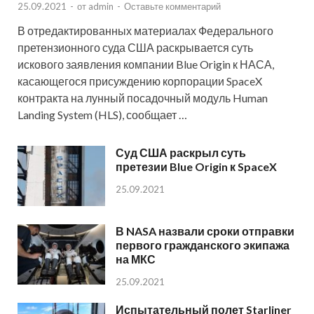
25.09.2021
-
от
admin
-
Оставьте комментарий
В отредактированных материалах Федерального
претензионного суда США раскрывается суть
искового заявления компании Blue Origin к НАСА,
касающегося присуждению корпорации SpaceX
контракта на лунный посадочный модуль Human
Landing System (HLS), сообщает …
Суд США раскрыл суть
претезии Blue Origin к SpaceX
25.09.2021
В NASA назвали сроки отправки
первого гражданского экипажа
на МКС
25.09.2021
Испытательный полет Starliner