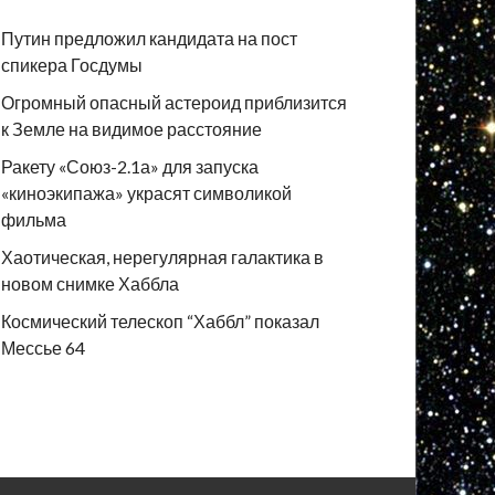
Путин предложил кандидата на пост
спикера Госдумы
Огромный опасный астероид приблизится
к Земле на видимое расстояние
Ракету «Союз-2.1а» для запуска
«киноэкипажа» украсят символикой
фильма
Хаотическая, нерегулярная галактика в
новом снимке Хаббла
Космический телескоп “Хаббл” показал
Мессье 64