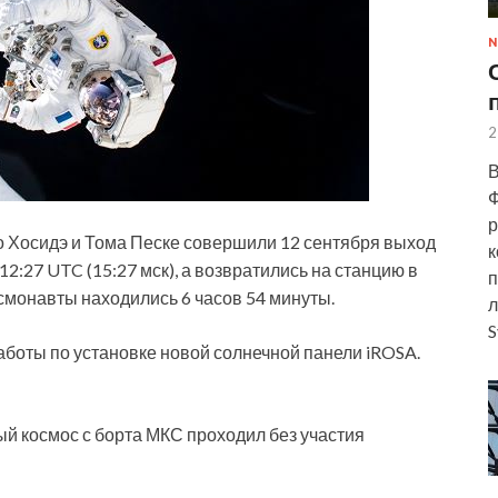
N
2
В
Ф
р
о Хосидэ и Тома Песке
совершили 12 сентября выход
к
12:27 UTC (15:27 мск), а возвратились на станцию в
п
осмонавты находились 6 часов 54 минуты.
л
S
аботы по установке новой солнечной панели iROSA.
й космос с борта МКС проходил без участия