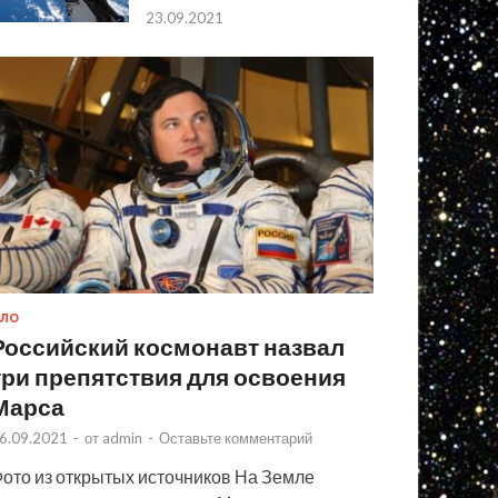
23.09.2021
ЛО
Российский космонавт назвал
три препятствия для освоения
Марса
6.09.2021
-
от
admin
-
Оставьте комментарий
ото из открытых источников На Земле