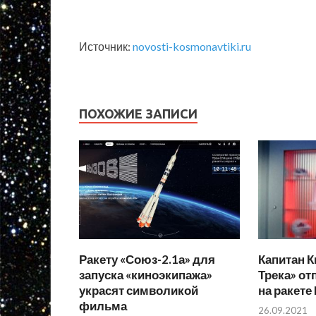
Источник:
novosti-kosmonavtiki.ru
ПОХОЖИЕ ЗАПИСИ
Ракету «Союз-2.1а» для
Капитан К
запуска «киноэкипажа»
Трека» от
украсят символикой
на ракете
фильма
26.09.2021