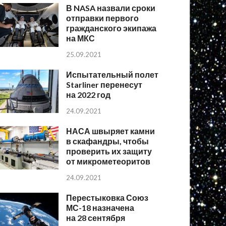
В NASA назвали сроки
отправки первого
гражданского экипажа
на МКС
25.09.2021
Испытательный полет
Starliner перенесут
на 2022 год
24.09.2021
НАСА швыряет камни
в скафандры, чтобы
проверить их защиту
от микрометеоритов
24.09.2021
Перестыковка Союз
МС-18 назначена
на 28 сентября