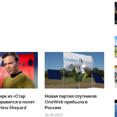
ирк из «Стар
Новая партия спутников
правится в полет
OneWeb прибыла в
 New Shepard
Россию
26.09.2021