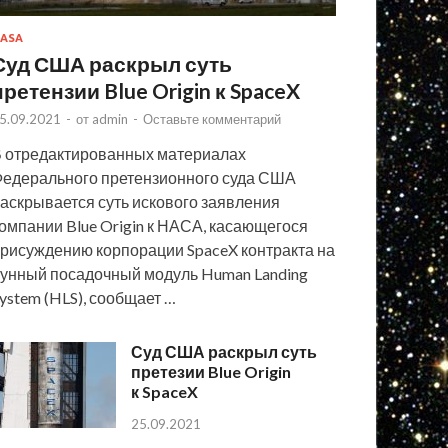
ASA
Суд США раскрыл суть
претензии Blue Origin к SpaceX
5.09.2021
-
от
admin
-
Оставьте комментарий
 отредактированных материалах
едерального претензионного суда США
аскрывается суть искового заявления
омпании Blue Origin к НАСА, касающегося
рисуждению корпорации SpaceX контракта на
унный посадочный модуль Human Landing
ystem (HLS), сообщает …
Суд США раскрыл суть
претезии Blue Origin
к SpaceX
25.09.2021