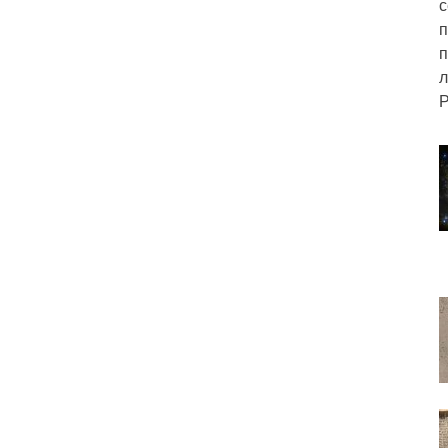
с
п
п
л
Р