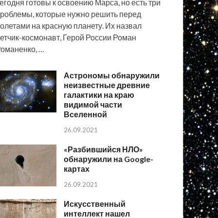
егодня готовы к освоению Марса, но есть три
роблемы, которые нужно решить перед
олетами на красную планету. Их назвал
етчик-космонавт, Герой России Роман
оманенко, …
Астрономы обнаружили
неизвестные древние
галактики на краю
видимой части
Вселенной
26.09.2021
«Разбившийся НЛО»
обнаружили на Google-
картах
26.09.2021
Искусственный
интеллект нашел