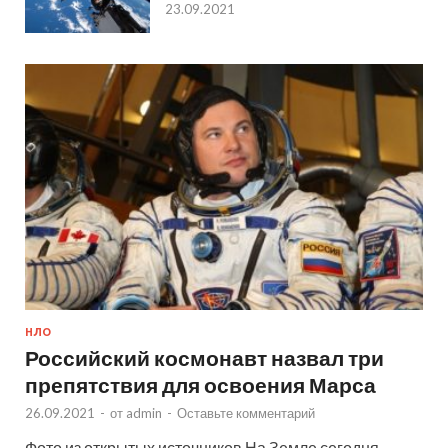
23.09.2021
НЛО
Российский космонавт назвал три
препятствия для освоения Марса
26.09.2021
-
от
admin
-
Оставьте комментарий
Фото из открытых источников На Земле сегодня