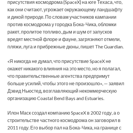
присутствия космодрома {SpaceX} на юге Техаса, что,
как они считают, угрожает окружающему ландшафту
и дикой природе. По словам участников кампании
против космодрома у городка Бока-Чика, обломки
ракет, пролитое топливо, дым и шум от
запусков
вредят местной флоре и фауне, загрязняют отмели,
пляжи, луга и прибрежные дюны, пишет The Guardian.
«Я никогда не думал, что присутствие SpaceX не
окажет никакого влияния на это место, но я полагал,
что правительственные агентства предпримут
больше усилий, чтобы этого не произошло», — заявил
Дэвид Ньюстед, возглавляющий некоммерческую
организацию Coastal Bend Bays and Estuaries.
Илон Маск создал компанию SpaceX в 2002 году, а о
строительстве частного космодрома он заговорил в
2011 году. Его выбор пал на Бока-Чика, на границе с