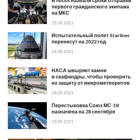
В NASA назвали сроки отправки
первого гражданского экипажа
на МКС
25.09.2021
Испытательный полет Starliner
перенесут на 2022 год
24.09.2021
НАСА швыряет камни
в скафандры, чтобы проверить
их защиту от микрометеоритов
24.09.2021
Перестыковка Союз МС-18
назначена на 28 сентября
23.09.2021