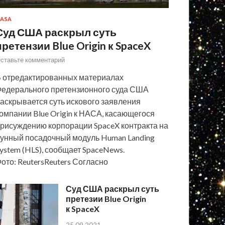
ASA
Суд США раскрыл суть
претензии Blue Origin к SpaceX
ставьте комментарий
 отредактированных материалах
едерального претензионного суда США
аскрывается суть искового заявления
омпании Blue Origin к НАСА, касающегося
рисуждению корпорации SpaceX контракта на
унный посадочный модуль Human Landing
ystem (HLS), сообщает SpaceNews.
ото: ReutersReuters Согласно
Суд США раскрыл суть
претезии Blue Origin
к SpaceX