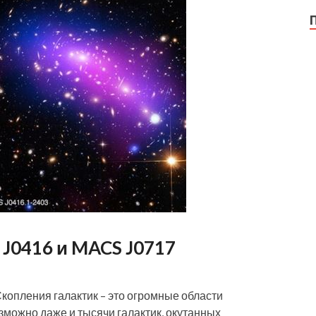
J0416 и MACS J0717
Скопления галактик – это огромные области
озможно даже и тысячи галактик, окутанных