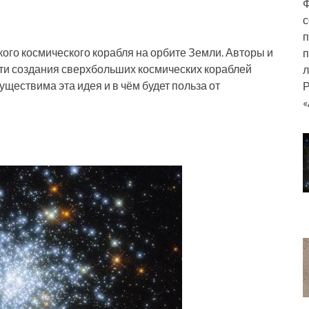
Ф
с
п
го космического корабля на орбите Земли. Авторы и
п
ости создания сверхбольших космических кораблей
л
уществима эта идея и в чём будет польза от
Р
«