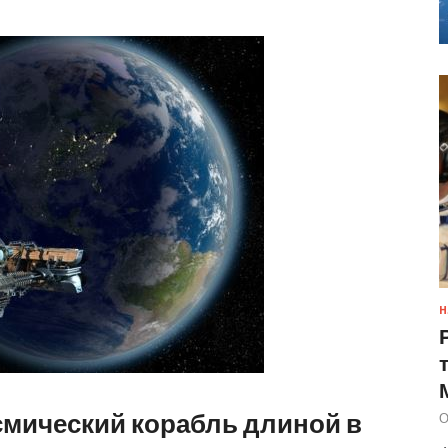
Н
смический корабль длиной в
О