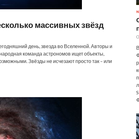
N
сколько массивных звёзд
О
сегодняшний день, звезда во Вселенной. Авторы и
В
ждународная команда астрономов ищет объекты,
Ф
озможными. Звёзды не исчезают просто так – или
р
к
п
л
S
Ф