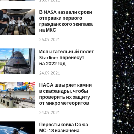
25.09.2021
В NASA назвали сроки
отправки первого
гражданского экипажа
на МКС
25.09.2021
Испытательный полет
Starliner перенесут
на 2022 год
24.09.2021
НАСА швыряет камни
в скафандры, чтобы
проверить их защиту
от микрометеоритов
24.09.2021
Перестыковка Союз
МС-18 назначена