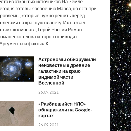
ото из открытых источников На Земле
егодня готовы к освоению Марса, но есть три
роблемы, которые нужно решить перед
олетами на красную планету. Их назвал
етчик-космонавт, Герой России Роман
оманенко, слова которого приводят
Аргументы и факты». К
Астрономы обнаружили
неизвестные древние
галактики на краю
видимой части
Вселенной
26.09.2021
«Разбившийся НЛО»
обнаружили на Google-
картах
26.09.2021