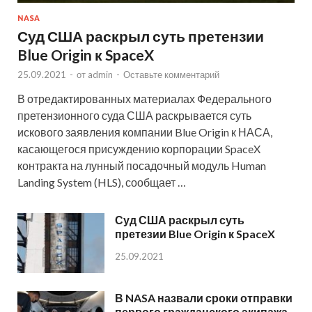
NASA
Суд США раскрыл суть претензии
Blue Origin к SpaceX
25.09.2021
-
от
admin
-
Оставьте комментарий
В отредактированных материалах Федерального
претензионного суда США раскрывается суть
искового заявления компании Blue Origin к НАСА,
касающегося присуждению корпорации SpaceX
контракта на лунный посадочный модуль Human
Landing System (HLS), сообщает …
Суд США раскрыл суть
претезии Blue Origin к SpaceX
25.09.2021
В NASA назвали сроки отправки
первого гражданского экипажа