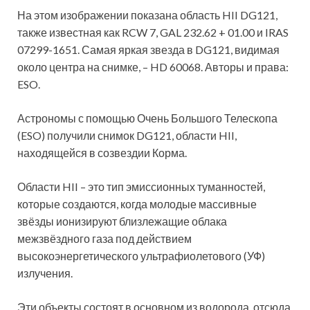
На этом изображении показана область HII DG121,
также известная как RCW 7, GAL 232.62 + 01.00 и IRAS
07299-1651. Самая яркая звезда в DG121, видимая
около центра на снимке, – HD 60068. Авторы и права:
ESO.
Астрономы с помощью Очень Большого Телескопа
(ESO) получили снимок DG121, области HII,
находящейся в
созвездии Корма.
Области HII – это тип эмиссионных туманностей,
которые создаются, когда молодые массивные
звёзды ионизируют близлежащие облака
межзвёздного газа под действием
высокоэнергетического ультрафиолетового (УФ)
излучения.
Эти объекты состоят в основном из водорода, отсюда