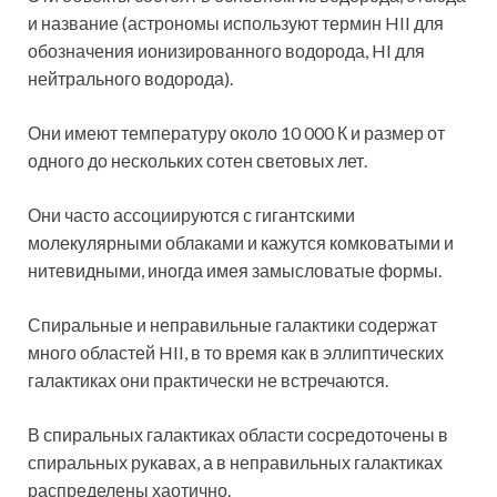
и название (астрономы используют термин HII для
обозначения ионизированного водорода, HI для
нейтрального водорода).
Они имеют температуру около 10 000 К и размер от
одного до нескольких сотен световых лет.
Они часто ассоциируются с гигантскими
молекулярными облаками и кажутся комковатыми и
нитевидными, иногда имея замысловатые формы.
Спиральные и неправильные галактики содержат
много областей HII, в то время как в эллиптических
галактиках они практически не встречаются.
В спиральных галактиках области сосредоточены в
спиральных рукавах, а в неправильных галактиках
распределены хаотично.