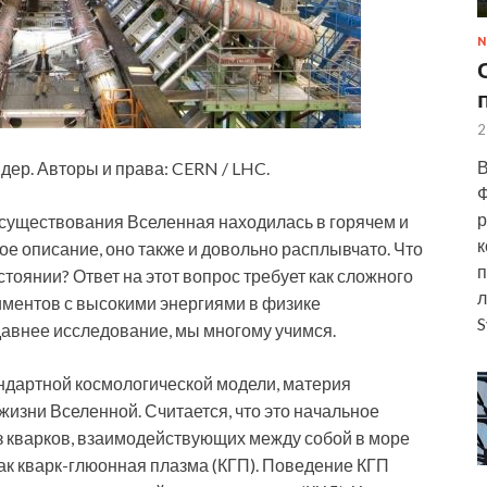
N
2
В
ер. Авторы и права: CERN / LHC.
Ф
р
 существования Вселенная находилась в горячем и
к
ое описание, оно также и довольно расплывчато. Что
п
стоянии? Ответ на этот вопрос требует как сложного
л
иментов с высокими энергиями в физике
S
давнее исследование, мы многому учимся.
ндартной космологической модели, материя
изни Вселенной. Считается, что это начальное
з кварков, взаимодействующих между собой в море
ак кварк-глюонная плазма (КГП). Поведение КГП