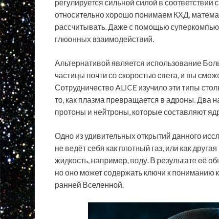
регулируется сильной силой в соответствии 
относительно хорошо понимаем КХД, математи
рассчитывать. Даже с помощью суперкомпьют
глюонных взаимодействий.
Альтернативой является использование Бол
частицы почти со скоростью света, и вы смож
Сотрудничество ALICE изучило эти типы столк
то, как плазма превращается в адроны. Два 
протоны и нейтроны, которые составляют яд
Одно из удивительных открытий данного иссл
не ведёт себя как плотный газ, или как друг
жидкость, например, воду. В результате её о
но оно может содержать ключи к пониманию к
ранней Вселенной.