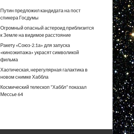
Путин предложил кандидата на пост
спикера Госдумы
Огромный опасный астероид приблизится
к Земле на видимое расстояние
Ракету «Союз-2.1а» для запуска
«киноэкипажа» украсят символикой
фильма
Хаотическая, нерегулярная галактика в
новом снимке Хаббла
Космический телескоп “Хаббл” показал
Мессье 64