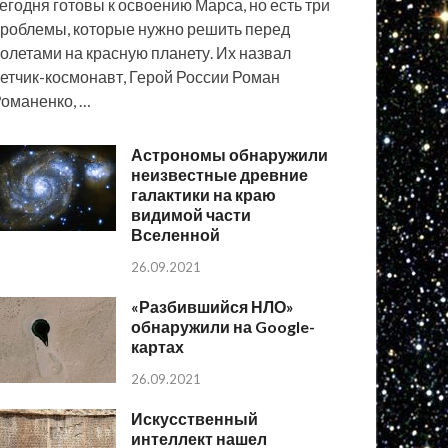
егодня готовы к освоению Марса, но есть три
роблемы, которые нужно решить перед
олетами на красную планету. Их назвал
етчик-космонавт, Герой России Роман
оманенко, …
Астрономы обнаружили
неизвестные древние
галактики на краю
видимой части
Вселенной
26.09.2021
«Разбившийся НЛО»
обнаружили на Google-
картах
26.09.2021
Искусственный
интеллект нашел