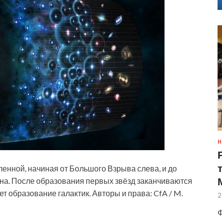
Н
нной, начиная от Большого Взрыва слева, и до
на. После образования первых звёзд заканчиваются
т образование галактик. Авторы и права: CfA / M.
2
Ф