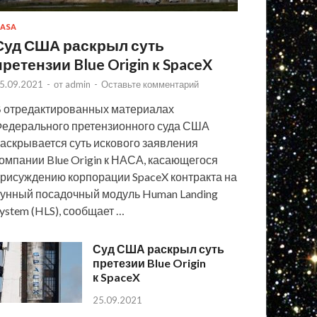
ASA
Суд США раскрыл суть
претензии Blue Origin к SpaceX
5.09.2021
-
от
admin
-
Оставьте комментарий
 отредактированных материалах
едерального претензионного суда США
аскрывается суть искового заявления
омпании Blue Origin к НАСА, касающегося
рисуждению корпорации SpaceX контракта на
унный посадочный модуль Human Landing
ystem (HLS), сообщает …
Суд США раскрыл суть
претезии Blue Origin
к SpaceX
25.09.2021