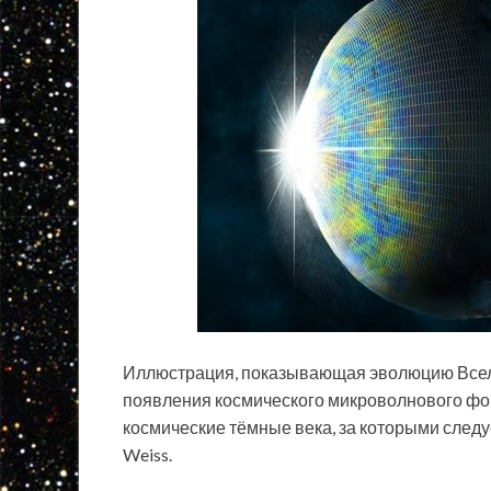
Иллюстрация, показывающая эволюцию Вселе
появления космического микроволнового фо
космические тёмные века, за которыми следуе
Weiss.