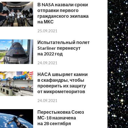
В NASA назвали сроки
отправки первого
гражданского экипажа
на МКС
25.09.2021
Испытательный полет
Starliner перенесут
на 2022 год
24.09.2021
НАСА швыряет камни
в скафандры, чтобы
проверить их защиту
от микрометеоритов
24.09.2021
Перестыковка Союз
МС-18 назначена
на 28 сентября