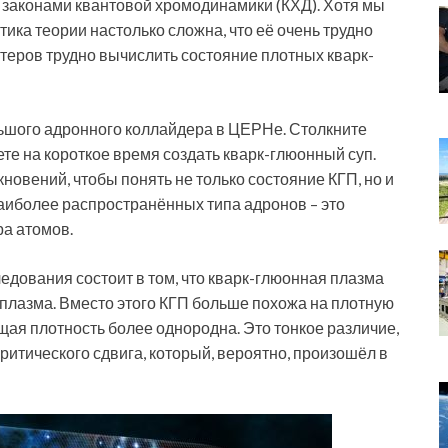
с законами квантовой хромодинамики (КХД). Хотя мы
ка теории настолько сложна, что её очень трудно
еров трудно вычислить состояние плотных кварк-
ьшого адронного коллайдера в ЦЕРНе. Столкните
ете на короткое время создать кварк-глюонный суп.
новений, чтобы понять не только состояние КГП, но и
наиболее распространённых типа адронов – это
ра атомов.
едования состоит в том, что кварк-глюонная плазма
ая плазма. Вместо этого КГП больше похожа на плотную
бщая плотность более однородна. Это тонкое различие,
ритического сдвига, который, вероятно, произошёл в