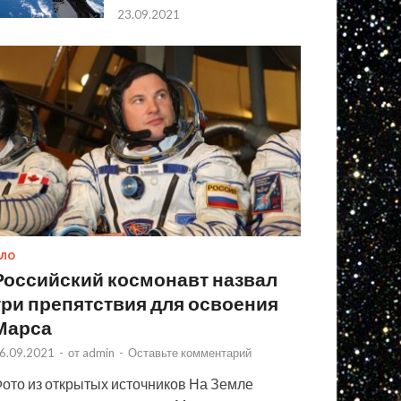
23.09.2021
ЛО
Российский космонавт назвал
три препятствия для освоения
Марса
6.09.2021
-
от
admin
-
Оставьте комментарий
ото из открытых источников На Земле