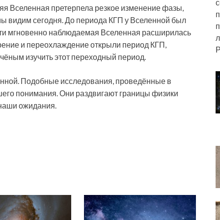
с
яя Вселенная претерпела резкое изменение фазы,
п
мы видим сегодня. До периода КГП у Вселенной был
п
чти мгновенно наблюдаемая Вселенная расширилась
л
ширение и переохлаждение открыли период КГП,
Р
чёным изучить этот переходный период.
енной. Подобные исследования, проведённые в
ашего понимания. Они раздвигают границы физики
 наши ожидания.