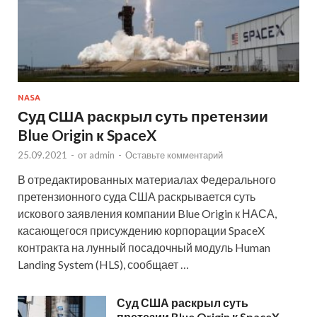
NASA
Суд США раскрыл суть претензии
Blue Origin к SpaceX
25.09.2021
-
от
admin
-
Оставьте комментарий
В отредактированных материалах Федерального
претензионного суда США раскрывается суть
искового заявления компании Blue Origin к НАСА,
касающегося присуждению корпорации SpaceX
контракта на лунный посадочный модуль Human
Landing System (HLS), сообщает …
Суд США раскрыл суть
претезии Blue Origin к SpaceX