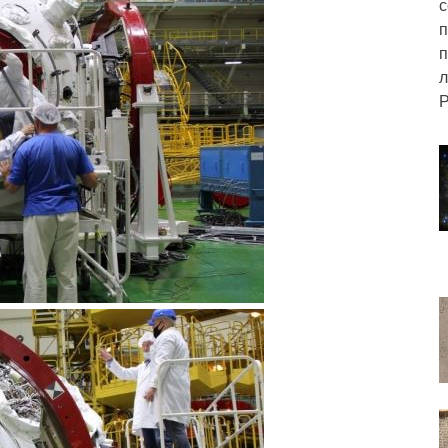
с
п
п
л
Р