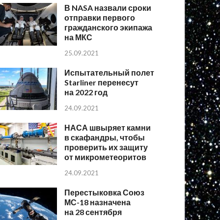
В NASA назвали сроки
отправки первого
гражданского экипажа
на МКС
25.09.2021
Испытательный полет
Starliner перенесут
на 2022 год
24.09.2021
НАСА швыряет камни
в скафандры, чтобы
проверить их защиту
от микрометеоритов
24.09.2021
Перестыковка Союз
МС-18 назначена
на 28 сентября