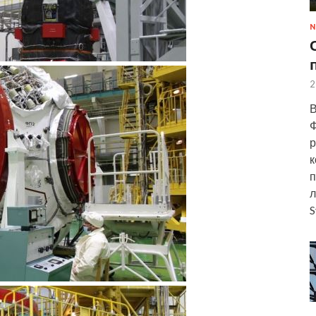
N
2
В
Ф
р
к
п
л
S