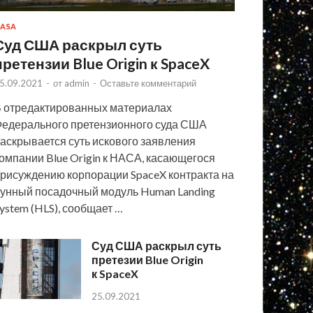
ASA
Суд США раскрыл суть
претензии Blue Origin к SpaceX
5.09.2021
-
от
admin
-
Оставьте комментарий
 отредактированных материалах
едерального претензионного суда США
аскрывается суть искового заявления
омпании Blue Origin к НАСА, касающегося
рисуждению корпорации SpaceX контракта на
унный посадочный модуль Human Landing
ystem (HLS), сообщает …
Суд США раскрыл суть
претезии Blue Origin
к SpaceX
25.09.2021