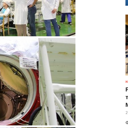
Н
2
Ф