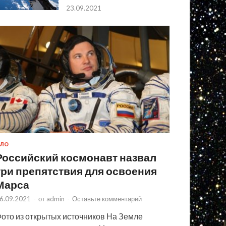
23.09.2021
ЛО
Российский космонавт назвал
три препятствия для освоения
Марса
6.09.2021
-
от
admin
-
Оставьте комментарий
ото из открытых источников На Земле