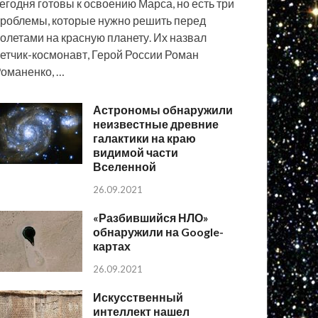
егодня готовы к освоению Марса, но есть три
роблемы, которые нужно решить перед
олетами на красную планету. Их назвал
етчик-космонавт, Герой России Роман
оманенко, …
Астрономы обнаружили
неизвестные древние
галактики на краю
видимой части
Вселенной
26.09.2021
«Разбившийся НЛО»
обнаружили на Google-
картах
26.09.2021
Искусственный
интеллект нашел