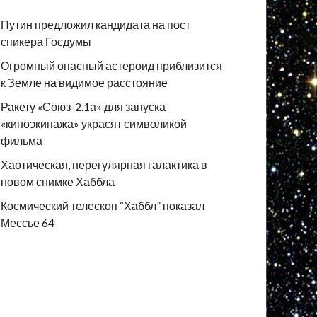
Путин предложил кандидата на пост
спикера Госдумы
Огромный опасный астероид приблизится
к Земле на видимое расстояние
Ракету «Союз-2.1а» для запуска
«киноэкипажа» украсят символикой
фильма
Хаотическая, нерегулярная галактика в
новом снимке Хаббла
Космический телескоп “Хаббл” показал
Мессье 64