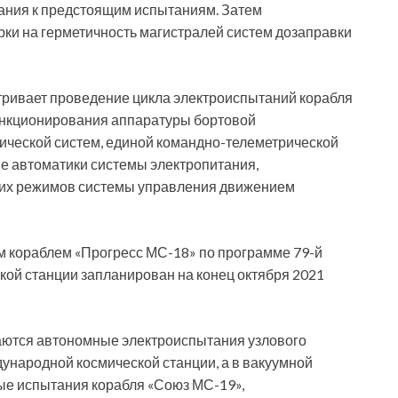
вания к предстоящим испытаниям. Затем
рки на герметичность магистралей систем дозаправки
ривает проведение цикла электроиспытаний корабля
ункционирования аппаратуры бортовой
ческой систем, единой командно-телеметрической
ие автоматики системы электропитания,
их режимов системы управления движением
ым кораблем «Прогресс МС-18» по программе 79-й
ой станции запланирован на конец октября 2021
ются автономные электроиспытания узлового
ународной космической станции, а в вакуумной
ые испытания корабля «Союз МС-19»,