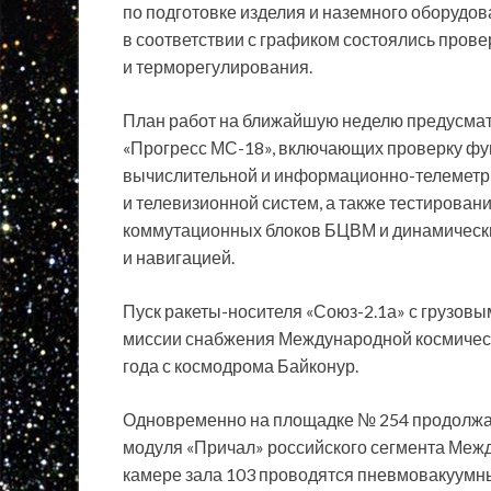
по подготовке изделия и наземного оборудо
в соответствии с графиком состоялись прове
и терморегулирования.
План работ на ближайшую неделю предусмат
«Прогресс МС-18», включающих проверку ф
вычислительной и информационно-телеметри
и телевизионной систем, а также тестирован
коммутационных блоков БЦВМ и динамическ
и навигацией.
Пуск ракеты-носителя «Союз-2.1а» с грузов
миссии снабжения Международной космическ
года с космодрома Байконур.
Одновременно на площадке № 254 продолжа
модуля «Причал» российского сегмента Межд
камере зала 103 проводятся пневмовакуумн