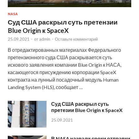
NASA
Суд США раскрыл суть претензии
Blue Origin к SpaceX
25.09.2021
-
от
admin
-
Оставьте комментарий
В отредактированных материалах Федерального
претензионного суда США раскрывается суть
искового заявления компании Blue Origin к НАСА,
касающегося присуждению корпорации SpaceX
контракта на лунный посадочный модуль Human
Landing System (HLS), сообщает …
Суд США раскрыл суть
претезии Blue Origin к SpaceX
25.09.2021
В NASA назвали сроки отправки