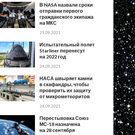
В NASA назвали сроки
отправки первого
гражданского экипажа
на МКС
25.09.2021
Испытательный полет
Starliner перенесут
на 2022 год
24.09.2021
НАСА швыряет камни
в скафандры, чтобы
проверить их защиту
от микрометеоритов
24.09.2021
Перестыковка Союз
МС-18 назначена
на 28 сентября