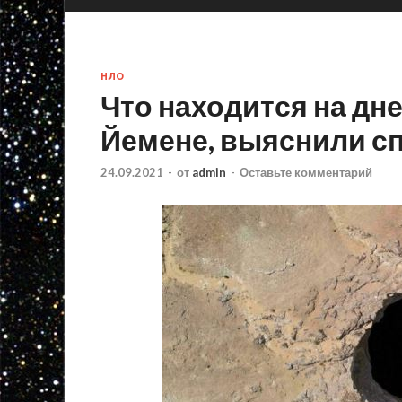
НЛО
Что находится на дне
Йемене, выяснили с
24.09.2021
-
от
admin
-
Оставьте комментарий