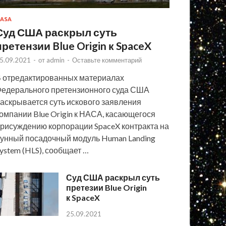
ASA
Суд США раскрыл суть
претензии Blue Origin к SpaceX
5.09.2021
-
от
admin
-
Оставьте комментарий
 отредактированных материалах
едерального претензионного суда США
аскрывается суть искового заявления
омпании Blue Origin к НАСА, касающегося
рисуждению корпорации SpaceX контракта на
унный посадочный модуль Human Landing
ystem (HLS), сообщает …
Суд США раскрыл суть
претезии Blue Origin
к SpaceX
25.09.2021