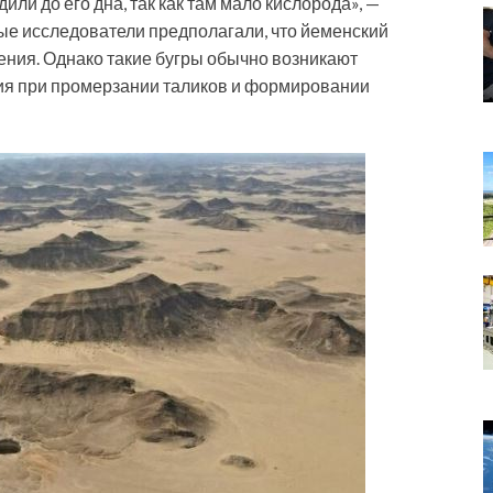
или до его дна, так как там мало кислорода», —
ые исследователи предполагали, что йеменский
ения. Однако такие бугры обычно возникают
ия при промерзании таликов и формировании