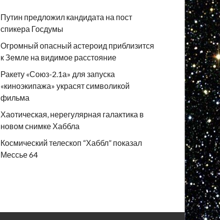
Путин предложил кандидата на пост
спикера Госдумы
Огромный опасный астероид приблизится
к Земле на видимое расстояние
Ракету «Союз-2.1а» для запуска
«киноэкипажа» украсят символикой
фильма
Хаотическая, нерегулярная галактика в
новом снимке Хаббла
Космический телескоп “Хаббл” показал
Мессье 64