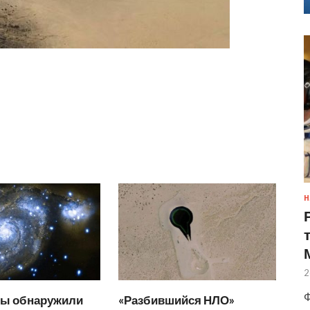
Н
2
Ф
ы обнаружили
«Разбившийся НЛО»