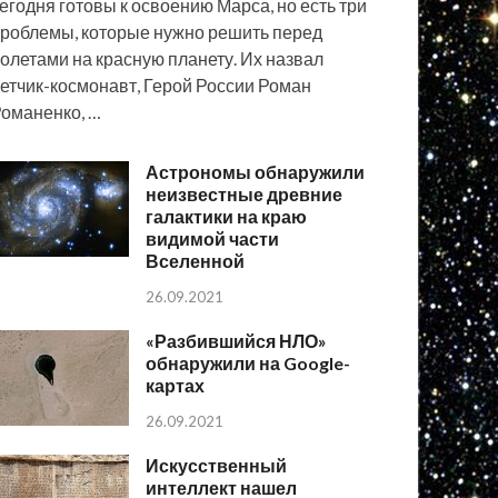
егодня готовы к освоению Марса, но есть три
роблемы, которые нужно решить перед
олетами на красную планету. Их назвал
етчик-космонавт, Герой России Роман
оманенко, …
Астрономы обнаружили
неизвестные древние
галактики на краю
видимой части
Вселенной
26.09.2021
«Разбившийся НЛО»
обнаружили на Google-
картах
26.09.2021
Искусственный
интеллект нашел