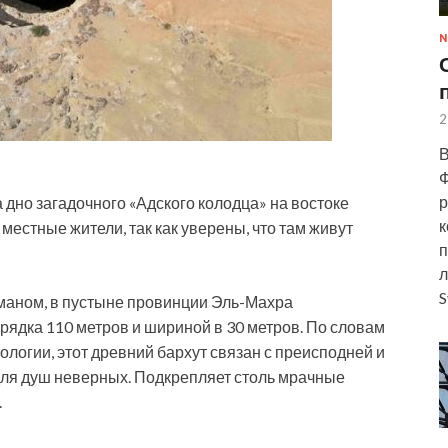
N
2
В
Ф
р
 дно загадочного «Адского колодца» на востоке
к
местные жители, так как уверены, что там живут
п
л
S
аном, в пустыне провинции Эль-Махра
рядка 110 метров и шириной в 30 метров. По словам
ологии, этот древний бархут связан с преисподней и
 для душ неверных. Подкрепляет столь мрачные
.