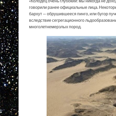
«Колодец очень глубокий: мы никогда не доход
говорили ранее официальные лица. Некотор
бархут — обрушившееся пинго, или бугор пуч
вследствие сегрегационного льдообразован
многолетнемерзлых пород.