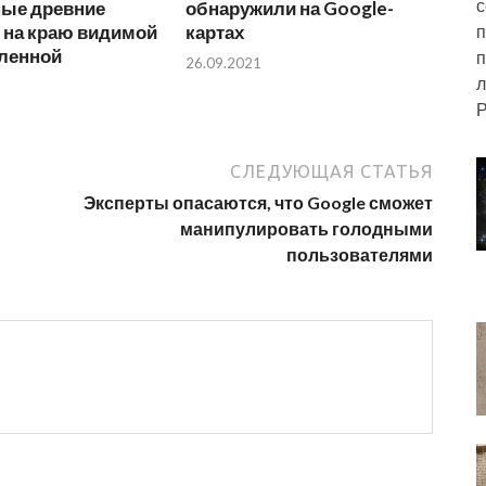
с
ные древние
обнаружили на Google-
 на краю видимой
картах
п
еленной
п
26.09.2021
л
Р
СЛЕДУЮЩАЯ СТАТЬЯ
Эксперты опасаются, что Google сможет
манипулировать голодными
пользователями