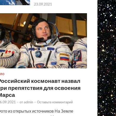
23.09.2021
ЛО
Российский космонавт назвал
три препятствия для освоения
Марса
6.09.2021
-
от
admin
-
Оставьте комментарий
ото из открытых источников На Земле