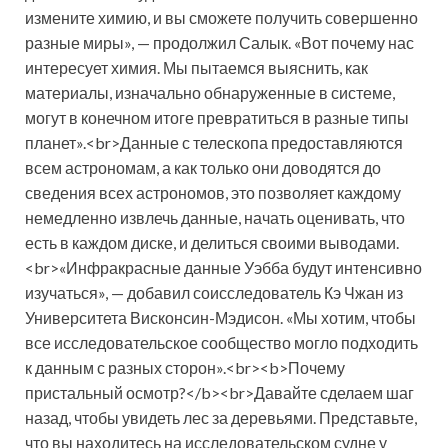
измените химию, и вы сможете получить совершенно
разные миры», — продолжил Салык. «Вот почему нас
интересует химия. Мы пытаемся выяснить, как
материалы, изначально обнаруженные в системе,
могут в конечном итоге превратиться в разные типы
планет».<br>Данные с телескопа предоставляются
всем астрономам, а как только они доводятся до
сведения всех астрономов, это позволяет каждому
немедленно извлечь данные, начать оценивать, что
есть в каждом диске, и делиться своими выводами.
<br>«Инфракрасные данные Уэбба будут интенсивно
изучаться», — добавил соисследователь Кэ Чжан из
Университета Висконсин-Мэдисон. «Мы хотим, чтобы
все исследовательское сообщество могло подходить
к данным с разных сторон».<br><b>Почему
пристальный осмотр?</b><br>Давайте сделаем шаг
назад, чтобы увидеть лес за деревьями. Представьте,
что вы находитесь на исследовательском судне у