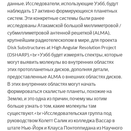
данные. Исследователи, использующие Уэбб, будут
наблюдать 17 активно формирующихся планетных
систем. Эти конкретные системы были ранее
исследованы Атакамской большой миллиметровой /
субмиллиметровой антенной решеткой (ALMA),
крупнейшим радиотелескопом в мире, для проекта
Disk Substructures at High Angular Resolution Project
(DSHARP).<br>Уэбб будет измерять спектры, которые
могут выявить молекулы во внутренних областях
этих протопланетных дисков, дополняя детали,
предоставленные ALMA о внешних областях дисков.
В этих внутренних областях могут начать
формироваться скалистые планеты, похожие на
Землю, и это одна из причин, почему мы хотим
больше узнать о том, какие молекулы там
существуют.<br>Исследовательская группа под
руководством Колетт Салик из колледжа Вассар в
штате Нью-Йорк и Клауса Понтоппидана из Научного