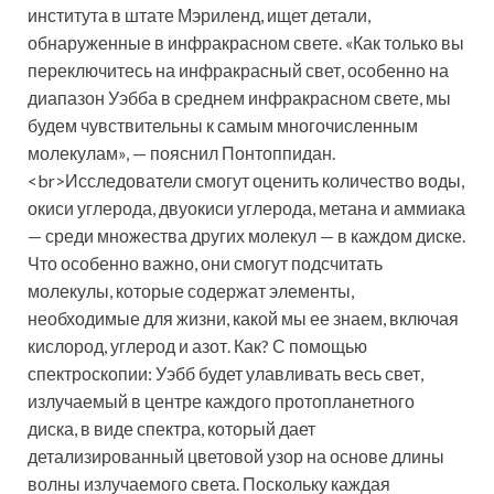
института в штате Мэриленд, ищет детали,
обнаруженные в инфракрасном свете. «Как только вы
переключитесь на инфракрасный свет, особенно на
диапазон Уэбба в среднем инфракрасном свете, мы
будем чувствительны к самым многочисленным
молекулам», — пояснил Понтоппидан.
<br>Исследователи смогут оценить количество воды,
окиси углерода, двуокиси углерода, метана и аммиака
— среди множества других молекул — в каждом диске.
Что особенно важно, они смогут подсчитать
молекулы, которые содержат элементы,
необходимые для жизни, какой мы ее знаем, включая
кислород, углерод и азот. Как? С помощью
спектроскопии: Уэбб будет улавливать весь свет,
излучаемый в центре каждого протопланетного
диска, в виде спектра, который дает
детализированный цветовой узор на основе длины
волны излучаемого света. Поскольку каждая